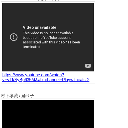
https://www.youtube.com/watch?
v=vTkSyBp635M&ab_channel=Playwithcats-2
村下孝藏 / 踊り子