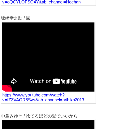
v=oQCYLQFSO4Y&ab_channel=Hochan
坂崎幸之助 / 風
https://www.youtube.com/watch?
v=fZZVAOR5Svs&ab_channel=arihiko2013
中島みゆき / 捨てるほどの愛でいいから