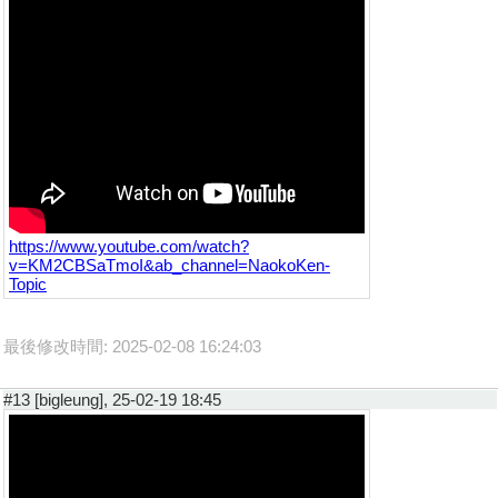
https://www.youtube.com/watch?
v=KM2CBSaTmoI&ab_channel=NaokoKen-
Topic
最後修改時間: 2025-02-08 16:24:03
#13 [bigleung], 25-02-19 18:45