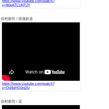
https://www.youtube.com/watch?
v=80eATCzKPJY
谷村新司 / 浪漫鉄道
https://www.youtube.com/watch?
v=Od4qHG0ni2U
谷村新司 / 花