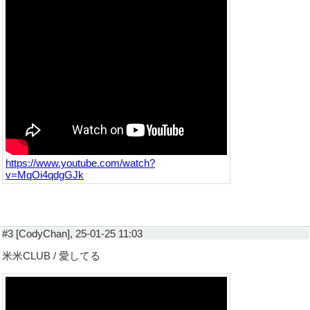
https://www.youtube.com/watch?
v=MqOi4qdgGJk
#3 [CodyChan], 25-01-25 11:03
米米CLUB / 愛してる