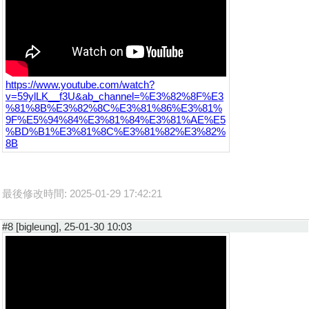
https://www.youtube.com/watch?
v=59ylLK__f3U&ab_channel=%E3%82%8F%E3
%81%8B%E3%82%8C%E3%81%86%E3%81%
9F%E5%94%84%E3%81%84%E3%81%AE%E5
%BD%B1%E3%81%8C%E3%81%82%E3%82%
8B
最後修改時間: 2025-01-29 17:42:21
#8 [bigleung], 25-01-30 10:03