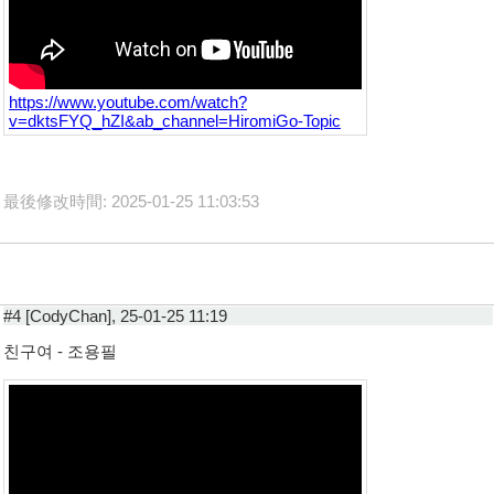
https://www.youtube.com/watch?
v=dktsFYQ_hZI&ab_channel=HiromiGo-Topic
最後修改時間: 2025-01-25 11:03:53
#4 [CodyChan], 25-01-25 11:19
친구여 - 조용필