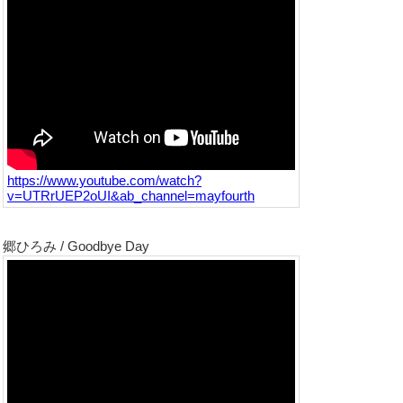
https://www.youtube.com/watch?
v=UTRrUEP2oUI&ab_channel=mayfourth
郷ひろみ / Goodbye Day