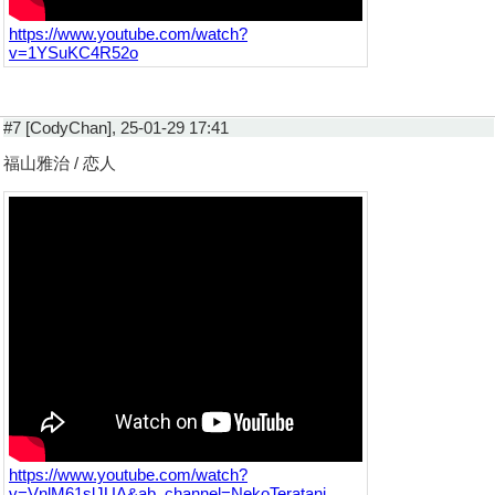
https://www.youtube.com/watch?
v=1YSuKC4R52o
#7 [CodyChan], 25-01-29 17:41
福山雅治 / 恋人
https://www.youtube.com/watch?
v=VnlM61slJUA&ab_channel=NekoTeratani