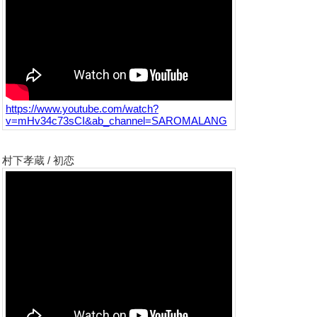
https://www.youtube.com/watch?
v=mHv34c73sCI&ab_channel=SAROMALANG
村下孝蔵 / 初恋