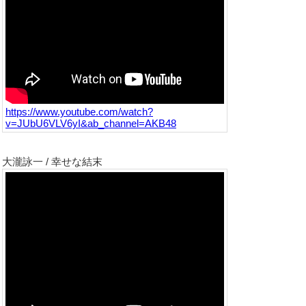
https://www.youtube.com/watch?
v=JUbU6VLV6yI&ab_channel=AKB48
大瀧詠一 / 幸せな結末