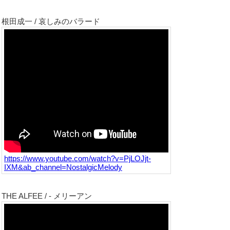
根田成一 / 哀しみのバラード
https://www.youtube.com/watch?v=PjLOJjt-
IXM&ab_channel=NostalgicMelody
THE ALFEE / - メリーアン