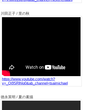
川田正子 / 里の秋
https://www.youtube.com/watch?
v=_Oi9SRlhIq0&ab_channel=tsaimichael
徳永英明 / 夏の素描