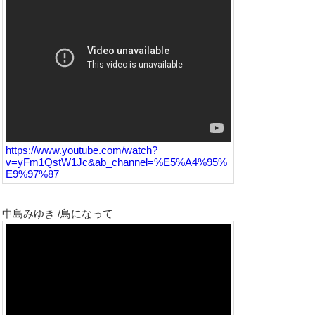
https://www.youtube.com/watch?
v=yFm1QstW1Jc&ab_channel=%E5%A4%95%
E9%97%87
中島みゆき /鳥になって