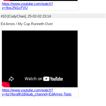
https://www.youtube.com/watch?
v=9oxJNj1cFVU
#10 [CodyChan], 25-02-02 23:14
Ed Ames / My Cup Runneth Over
https://www.youtube.com/watch?
v=bzVbxq8h1BI&ab_channel=EdAmes-Topic