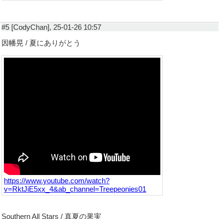
#5 [CodyChan], 25-01-26 10:57
因幡晃 / 夏にありがとう
https://www.youtube.com/watch?
v=RktJiE5xx_4&ab_channel=Treepeonies01
Southern All Stars / 真夏の果実