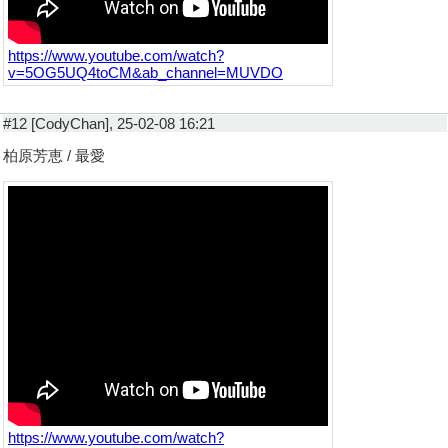
https://www.youtube.com/watch?
v=5OG5UQ4toCM&ab_channel=MUVDO
#12 [CodyChan], 25-02-08 16:21
柏原芳恵 / 最愛
https://www.youtube.com/watch?