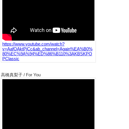
https://www.youtube.com/watch?
v=AafOAktPjCc&ab_channel=Again%EA%B0%
80%EC%9A%94%ED%86%B110%3AKBSKPO
PClassic
高橋真梨子 / For You