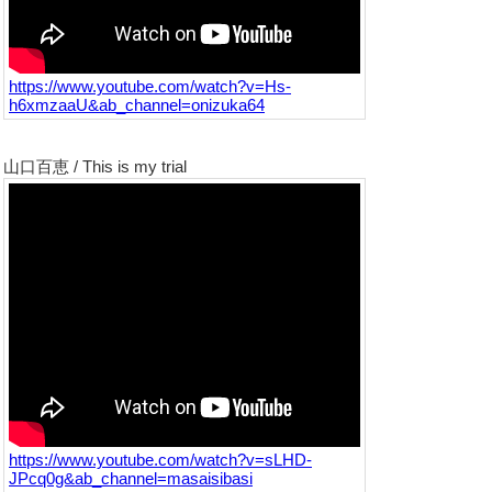
https://www.youtube.com/watch?v=Hs-
h6xmzaaU&ab_channel=onizuka64
山口百恵 / This is my trial
https://www.youtube.com/watch?v=sLHD-
JPcq0g&ab_channel=masaisibasi