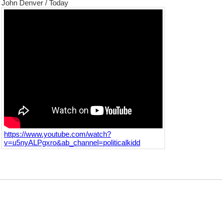
John Denver / Today
https://www.youtube.com/watch?
v=u5nyALPgxro&ab_channel=politicalkidd