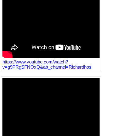
https://www.youtube.com/watch?
v=g9PRgSFNOxQ&ab_channel=Richardhosi