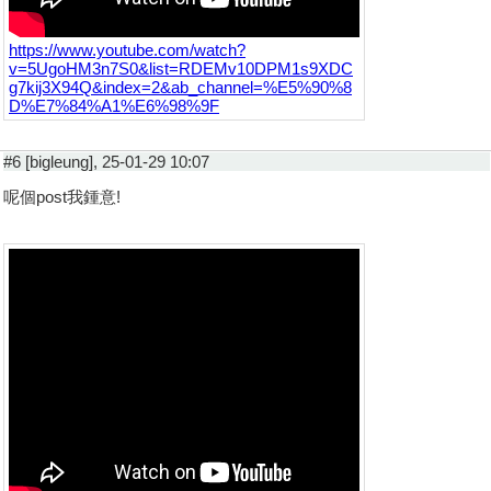
https://www.youtube.com/watch?
v=5UgoHM3n7S0&list=RDEMv10DPM1s9XDC
g7kij3X94Q&index=2&ab_channel=%E5%90%8
D%E7%84%A1%E6%98%9F
#6 [bigleung], 25-01-29 10:07
呢個post我鍾意!