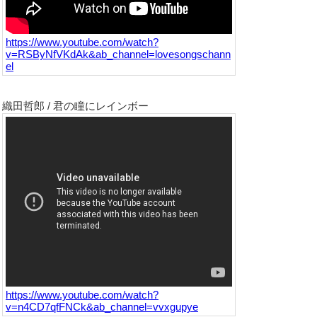
https://www.youtube.com/watch?
v=RSByNfVKdAk&ab_channel=lovesongschann
el
織田哲郎 / 君の瞳にレインボー
https://www.youtube.com/watch?
v=n4CD7qfFNCk&ab_channel=vvxgupye