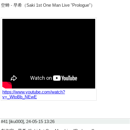
空蝉 - 早希（Saki 1st One Man Live "Prologue"）
https://www.youtube.com/watch?
v=_WtoBb_NEwE
#41 [iku000], 24-05-15 13:26