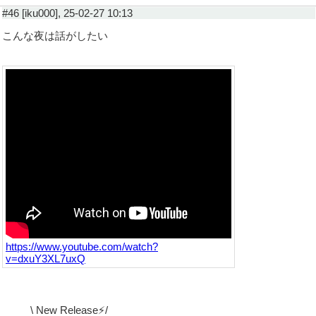
#46 [iku000], 25-02-27 10:13
こんな夜は話がしたい
https://www.youtube.com/watch?
v=dxuY3XL7uxQ
\ New Release⚡️/