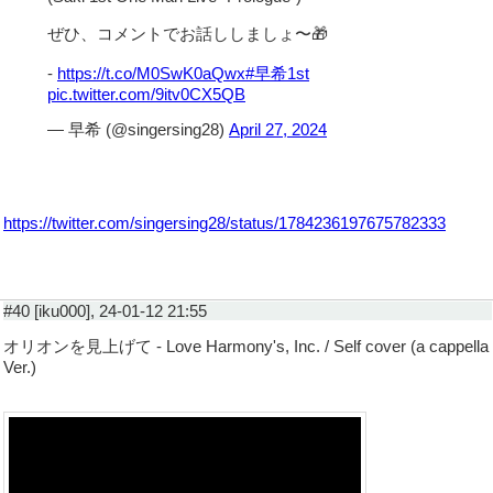
ぜひ、コメントでお話ししましょ〜🎁
-
https://t.co/M0SwK0aQwx
#早希1st
pic.twitter.com/9itv0CX5QB
— 早希 (@singersing28)
April 27, 2024
https://twitter.com/singersing28/status/1784236197675782333
#40 [iku000], 24-01-12 21:55
オリオンを見上げて - Love Harmony's, Inc. / Self cover (a cappella
Ver.)