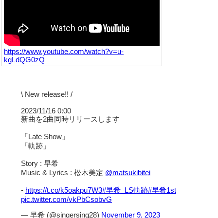
https://www.youtube.com/watch?v=u-
kgLdQG0zQ
\ New release!! /
2023/11/16 0:00
新曲を2曲同時リリースします
「Late Show」
「軌跡」
Story : 早希
Music & Lyrics : 松木美定
@matsukibitei
-
https://t.co/k5oakpu7W3
#早希_LS軌跡
#早希1st
pic.twitter.com/vkPbCsobvG
— 早希 (@singersing28)
November 9, 2023