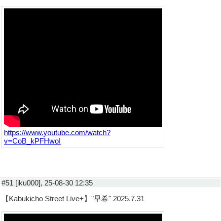
https://www.youtube.com/watch?
v=CoB_kPFHwoI
#51 [iku000], 25-08-30 12:35
【Kabukicho Street Live+】"早希" 2025.7.31