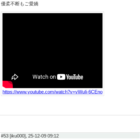
優柔不断もご愛嬌
https://www.youtube.com/watch?v=vWuIi-6CEno
#53 [iku000], 25-12-09 09:12