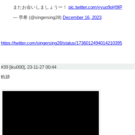
またお会いしましょうー！
pic.twitter.com/yyuo9oH9IP
— 早希 (@singersing28)
December 16, 2023
https://twitter.com/singersing28/status/1736012494014210395
#39 [iku000], 23-11-27 00:44
軌跡