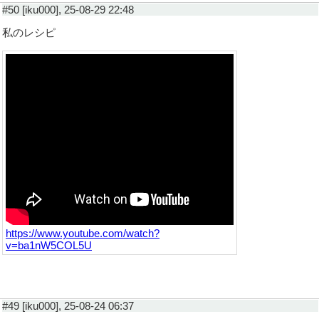
#50 [iku000], 25-08-29 22:48
私のレシピ
https://www.youtube.com/watch?
v=ba1nW5COL5U
#49 [iku000], 25-08-24 06:37