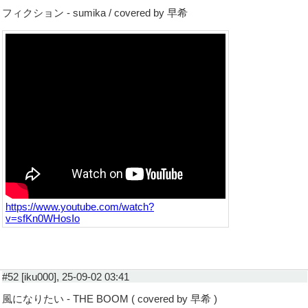
フィクション - sumika / covered by 早希
https://www.youtube.com/watch?
v=sfKn0WHosIo
#52 [iku000], 25-09-02 03:41
風になりたい - THE BOOM ( covered by 早希 )