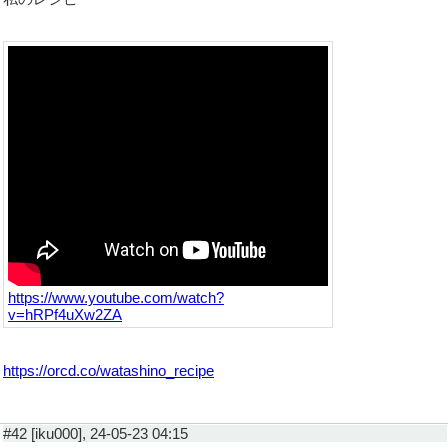
https://www.youtube.com/watch?
v=hRPf4uXw2ZA
https://orcd.co/watashino_recipe
#42 [iku000], 24-05-23 04:15