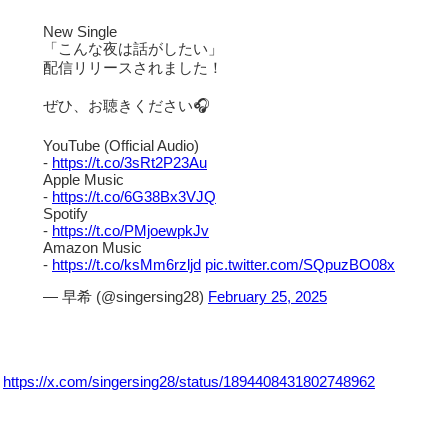
New Single
「こんな夜は話がしたい」
配信リリースされました！
ぜひ、お聴きください🎧
YouTube (Official Audio)
-
https://t.co/3sRt2P23Au
Apple Music
-
https://t.co/6G38Bx3VJQ
Spotify
-
https://t.co/PMjoewpkJv
Amazon Music
-
https://t.co/ksMm6rzljd
pic.twitter.com/SQpuzBO08x
— 早希 (@singersing28)
February 25, 2025
https://x.com/singersing28/status/1894408431802748962