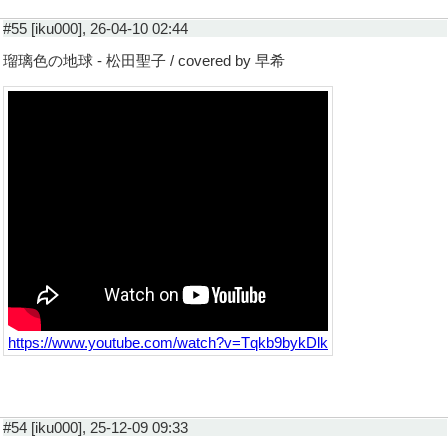
#55 [iku000], 26-04-10 02:44
瑠璃色の地球 - 松田聖子 / covered by 早希
https://www.youtube.com/watch?v=Tqkb9bykDlk
#54 [iku000], 25-12-09 09:33