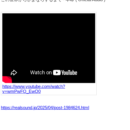
https://www.youtube.com/watch?
v=wmPwFO_EwO0
https://realsound.jp/2025/04/post-1984624.html