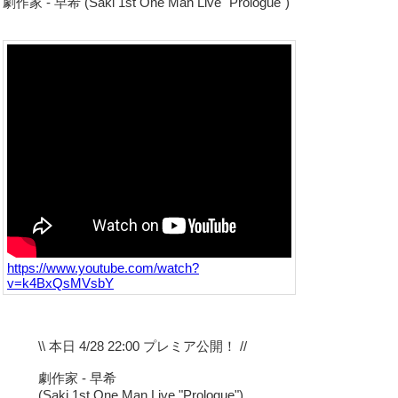
劇作家 - 早希 (Saki 1st One Man Live "Prologue")
https://www.youtube.com/watch?
v=k4BxQsMVsbY
\\ 本日 4/28 22:00 プレミア公開！ //
劇作家 - 早希
(Saki 1st One Man Live "Prologue")