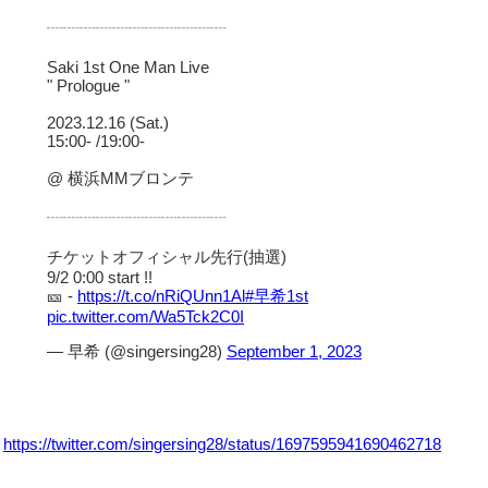
┈┈┈┈┈┈┈┈┈┈┈
Saki 1st One Man Live
" Prologue "
2023.12.16 (Sat.)
15:00- /19:00-
@ 横浜MMブロンテ
┈┈┈┈┈┈┈┈┈┈┈
チケットオフィシャル先行(抽選)
9/2 0:00 start !!
🎫 -
https://t.co/nRiQUnn1Al
#早希1st
pic.twitter.com/Wa5Tck2C0I
— 早希 (@singersing28)
September 1, 2023
https://twitter.com/singersing28/status/1697595941690462718