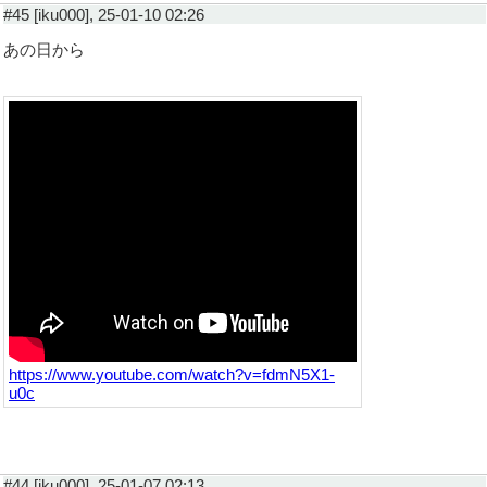
#45 [iku000], 25-01-10 02:26
あの日から
https://www.youtube.com/watch?v=fdmN5X1-
u0c
#44 [iku000], 25-01-07 02:13