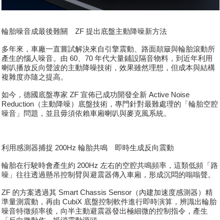
輪胎噪音成最後難關 ZF 提出底盤主動降噪新方法
多年來，車廠一直嘗試解決來自引擎震動、路面顛簸與輪胎滾動所
產生的惱人噪音。由 60、70 年代大量鋪設隔音物料，到近年利用
喇叭播放反向聲波的主動降噪技術，效果雖然理想，但成本與結構
複雜度亦隨之提高。
如今，德國底盤專家 ZF 宣佈已成功開發全新 Active Noise
Reduction（主動降噪）底盤技術，專門針對最難處理的「輪胎空腔
噪音」問題，並且毋須依賴車廂喇叭與麥克風系統。
利用感測器捕捉 200Hz 輪胎共鳴 即時生成反向震動
輪胎在行駛時會產生約 200Hz 左右的空腔共鳴頻率，這類低頻「路
噪」往往透過懸吊控制臂與避震器傳入車廂，形成沉悶的嗡嗡聲。
ZF 的方案透過其 Smart Chassis Sensor（內建加速度感測器）精
準量測震動，再由 CubiX 底盤控制軟件進行即時演算，辨識出輪胎
噪音特徵頻率後，向半主動避震器發出極細微的控制指令，產生