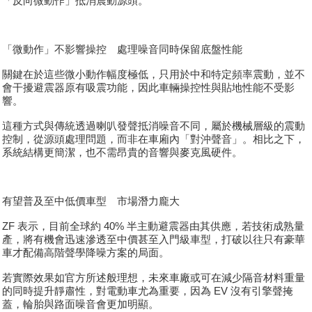
「反向微動作」抵消震動源頭。
「微動作」不影響操控 處理噪音同時保留底盤性能
關鍵在於這些微小動作幅度極低，只用於中和特定頻率震動，並不
會干擾避震器原有吸震功能，因此車輛操控性與貼地性能不受影
響。
這種方式與傳統透過喇叭發聲抵消噪音不同，屬於機械層級的震動
控制，從源頭處理問題，而非在車廂內「對沖聲音」。相比之下，
系統結構更簡潔，也不需昂貴的音響與麥克風硬件。
有望普及至中低價車型 市場潛力龐大
ZF 表示，目前全球約 40% 半主動避震器由其供應，若技術成熟量
產，將有機會迅速滲透至中價甚至入門級車型，打破以往只有豪華
車才配備高階聲學降噪方案的局面。
若實際效果如官方所述般理想，未來車廠或可在減少隔音材料重量
的同時提升靜肅性，對電動車尤為重要，因為 EV 沒有引擎聲掩
蓋，輪胎與路面噪音會更加明顯。