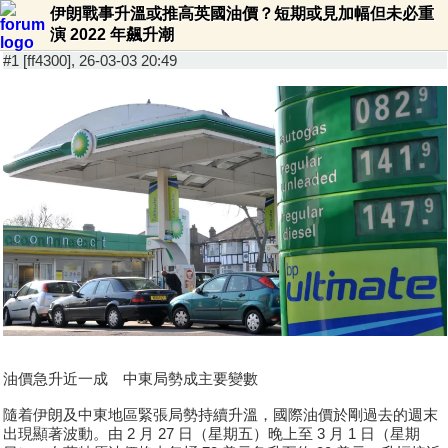
伊朗戰事升溫或推高英國油價？短期或見加幅但未必重
演 2022 年飆升潮
#1 [ff4300], 26-03-03 20:49
油價急升近一成 中東局勢成主要變數
隨着伊朗及中東地區緊張局勢持續升溫，國際油價於剛過去的週末
出現顯著波動。由 2 月 27 日（星期五）晚上至 3 月 1 日（星期