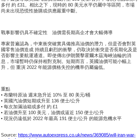
多付 約 £31。相比之下，現時的 80 美元水平仍屬中等區間，市場
尚未出現恐慌性搶購或供應嚴重中斷。
戰事影響仍具不確定性 油價需長期高企才會大幅傳導
專家普遍認為，中東衝突確實具備推高油價的潛力，但是否會對英
國零售油價造成 持續且劇烈的衝擊，仍取決於衝突是否長期化及是
否影響主要航運通道。即使傳出伊朗襲擊霍爾木茲海峽油輪的消
息，市場暫時仍保持相對克制。短期而言，英國油價可能小幅上
升，但 重演 2022 年能源價格失控的機率仍屬偏低。
重點
• 布蘭特原油 週末急升近 10% 至 80 美元/桶
• 英國汽油價短期或升至 136 便士/公升
• 每次加滿油箱或多付 約 £1
• 若油價升至 100 美元，油價或逼近 150 便士/公升
• 現況仍遠低於 2022 年最高 191 便士/公升 的能源危機水平
Source:
https://www.autoexpress.co.uk/news/369085/will-iran-war-