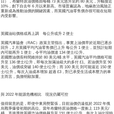
日），布蘭特原油價格由每桶 73 美元急升至約 80 美元，升幅接近
10%，創下自去年 6 月以來新高。市場普遍認為，地緣政治風險正
重新成為推動油價的關鍵因素，而英國汽油零售價亦很可能在短期
內受影響。
英國油站價格或再上調 每公升或升 2 便士
英國汽車協會（RAC）政策主管指出，事實上油價早於近期已逐步
回升，2 月英國平均汽油零售價已上升 每公升 1 便士，並預計短期
內可能再升 1 便士，令平均油價達 134 便士/公升。
若國際油價長時間維持於 80 美元/桶 水平，英國汽油平均價格可能
升至 136 便士/公升，即每次加滿油箱大約多付 £1。若油價升至 90
美元，油價或突破 140 便士/公升；而 100 美元 則可能逼近 150 便
士/公升，每次入油成本增加 超過 £3，對已承受生活成本壓力的車
主而言，負擔明顯加重。
與 2022 年能源危機相比 現況仍屬可控
值得留意的是，即使中東局勢緊張，目前油價仍遠低於 2022 年俄
烏戰爭爆發初期的高位。當年布蘭特原油價格一度衝上 119 美元/
桶，直接導致英國汽油價格飆升至 191 便士/公升，每次入油比現時