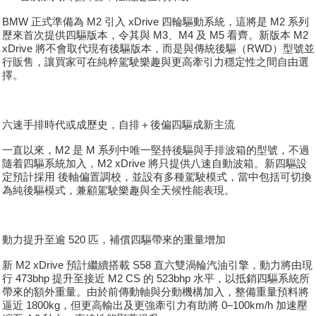
BMW 正式準備為 M2 引入 xDrive 四輪驅動系統，這將是 M2 系列
歷來首次提供四驅版本，令其與 M3、M4 及 M5 看齊。新版本 M2
xDrive 將不會取代現有後驅版本，而是與傳統後驅（RWD）型號並
行販售，讓買家可在純粹駕駛樂趣與更高牽引力穩定性之間自由選
擇。
六速手排時代或成歷史，自排＋後偏四驅成新主流
一直以來，M2 是 M 系列中唯一堅持後驅與手排波箱的型號，不過
隨着四驅系統加入，M2 xDrive 將只提供八速自動波箱。新四驅設
定預計採用 後軸偏置調校，並設有多種駕駛模式，當中包括可切換
為純後驅模式，兼顧駕駛樂趣與全天候性能表現。
動力提升至逾 520 匹，補償四驅帶來的重量增加
新 M2 xDrive 預計繼續搭載 S58 直六雙渦輪汽油引擎，動力將由現
行 473bhp 提升至接近 M2 CS 的 523bhp 水平，以抵銷四驅系統所
帶來的額外重量。由於前傳動軸與分動機構加入，整備重量預料將
逼近 1800kg，但更高輸出及更強牽引力有助將 0–100km/h 加速壓