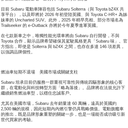
目前 Subaru 電動車陣容包括 Subaru Solterra（與 Toyota bZ4X 共
享平台），以及即將於 2026 年初登陸英國、與 Toyota C-HR+ 為姊
妹車的 Uncharted SUV。此外，2025 年稍早亮相、部分市場名為
Trailseeker 的 e-Outback 亦將於今年夏季進軍英國。
在七款新車之中，唯獨性能光環車將由 Subaru 自行開發，不與
Toyota 合作，顯示品牌希望確保其駕駛風格更具「Subaru 味」。官
方指出，即使是 Solterra 與 bZ4X 之間，也存在多達 146 項差異，
以強調品牌個性。
燃油車短期不退場 美國市場成關鍵支柱
Subaru 坦承目前仍服務一群重視可靠性與傳統四驅形象的核心客
群，在電動化與科技轉型方面「略為落後」。品牌將在法規允許下
繼續銷售燃油車型，以穩住忠誠客戶。
尤其在美國市場，Subaru 去年銷量達 60 萬輛，遠高於英國約
2,500 輛的規模，因此短期內內燃引擎仍具戰略價值。電動旗艦車
的推出，既是品牌形象重塑的關鍵一步，也是一場能否成功吸引新
世代買家的考驗。