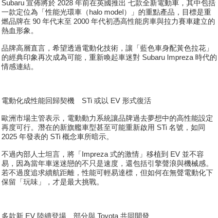
Subaru 宣佈將於 2028 年前在英國推出 七款全新電動車，其中包括
一款定位為「性能光環車（halo model）」的重點產品，目標是重
燃品牌在 90 年代末至 2000 年代初憑高性能房車與拉力賽車建立的
熱血形象。
品牌高層直言，希望透過電動化技術，讓「藍色車身配黃色拉花」
的經典印象再次成為可能，重新喚起車迷對 Subaru Impreza 時代的
情感連結。
電動化成性能回歸契機 STi 或以 EV 形式復活
歐洲市場主管表示，電動動力系統讓品牌過去夢想中的高性能設定
再度可行。潛在的新旗艦車型甚至可能重新啟用 STi 名號，如同
2025 年發表的 STi 概念車所暗示。
不過內部人士坦言，將「Impreza 式的激情」移植到 EV 並不容
易，因為當年車迷迷戀的不只是速度，還包括引擎聲浪與機械感。
若不過度追求續航距離，性能可輕易達標，但如何在無聲電動化下
保留「玩味」，才是最大挑戰。
多款新 EV 陸續登場 部分與 Toyota 共同開發