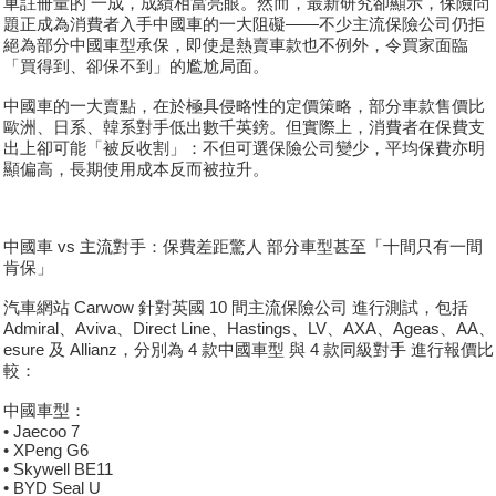
車註冊量的 一成，成績相當亮眼。然而，最新研究卻顯示，保險問
題正成為消費者入手中國車的一大阻礙——不少主流保險公司仍拒
絕為部分中國車型承保，即使是熱賣車款也不例外，令買家面臨
「買得到、卻保不到」的尷尬局面。
中國車的一大賣點，在於極具侵略性的定價策略，部分車款售價比
歐洲、日系、韓系對手低出數千英鎊。但實際上，消費者在保費支
出上卻可能「被反收割」：不但可選保險公司變少，平均保費亦明
顯偏高，長期使用成本反而被拉升。
中國車 vs 主流對手：保費差距驚人 部分車型甚至「十間只有一間
肯保」
汽車網站 Carwow 針對英國 10 間主流保險公司 進行測試，包括
Admiral、Aviva、Direct Line、Hastings、LV、AXA、Ageas、AA、
esure 及 Allianz，分別為 4 款中國車型 與 4 款同級對手 進行報價比
較：
中國車型：
• Jaecoo 7
• XPeng G6
• Skywell BE11
• BYD Seal U