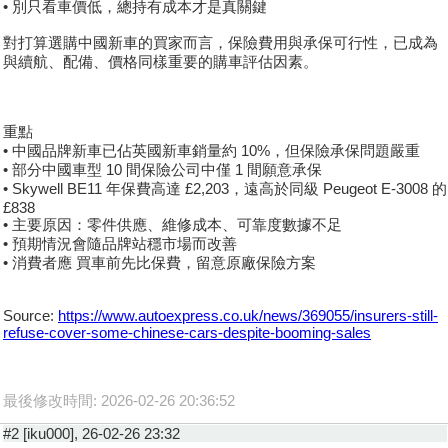
• 別只看車價低，總持有成本才是真關鍵
對打算選購中國新車的買家而言，保險費用與承保可行性，已成為
與續航、配備、價格同樣重要的購車評估因素。
重點
• 中國品牌新車已佔英國新車銷量約 10%，但保險承保問題嚴重
• 部分中國車型 10 間保險公司中僅 1 間願意承保
• Skywell BE11 年保費高達 £2,203，遠高於同級 Peugeot E-3008 的
£838
• 主要原因：零件供應、維修成本、可靠度數據不足
• 預期情況會隨品牌站穩市場而改善
• 消費者應 買車前先比保費，留意原廠保險方案
Source:
https://www.autoexpress.co.uk/news/369055/insurers-still-
refuse-cover-some-chinese-cars-despite-booming-sales
最後修改時間: 2026-02-26 20:36:52
#2 [iku000], 26-02-26 23:32