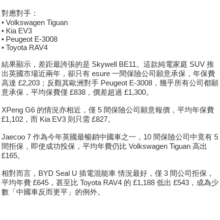
對應對手：
• Volkswagen Tiguan
• Kia EV3
• Peugeot E-3008
• Toyota RAV4
結果顯示，差距最誇張的是 Skywell BE11。這款純電家庭 SUV 推
出英國市場近兩年，卻只有 esure 一間保險公司願意承保，年保費
高達 £2,203；反觀其歐洲對手 Peugeot E-3008，幾乎所有公司都願
意承保，平均保費僅 £838，價差超過 £1,300。
XPeng G6 的情況亦相近，僅 5 間保險公司願意報價，平均年保費
£1,102，而 Kia EV3 則只需 £827。
Jaecoo 7 作為今年英國最暢銷中國車之一，10 間保險公司中竟有 5
間拒保，即使成功投保，平均年費仍比 Volkswagen Tiguan 高出
£165。
相對而言，BYD Seal U 插電混能車 情況最好，僅 3 間公司拒保，
平均年費 £645，甚至比 Toyota RAV4 的 £1,188 低出 £543，成為少
數「中國車反而更平」的例外。