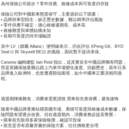
為何保險公司卻步？零件供應、維修成本與可靠度仍存疑
保險公司對中國新車態度保守，主要源於以下因素：
• 品牌與車型陌生：缺乏歷史數據，難以精準評估風險
• 零件供應不確定：擔心維修週期長、成本高
• 維修難度與車體結構未知
• 長期可靠度仍待市場驗證
其中 LV（隸屬 Allianz）便明確表示，仍在評估 XPeng G6、BYD
Seal U 與 Skywell BE11 的風險，因此暫不提供承保。
Carwow 編輯總監 Iain Reid 指出，這其實並非中國品牌獨有問題，
而是英國保險業難以跟上汽車市場變化速度。回顧歷史，當年日系
品牌進入歐洲時，也曾遭遇類似困境，如今中國車正重演相同過
程。
過渡期陣痛難免，消費者需更謹慎 買車前先查保費，避免後悔
隨著中國品牌逐漸站穩英國市場、累積可靠度與維修成本數據，保
險問題有望逐步改善。但在過渡期內，消費者務必提高警覺：
• 購車前先取得多家保險報價，確認可投保
• 留意是否有原廠背書的保險方案，往往價格更合理