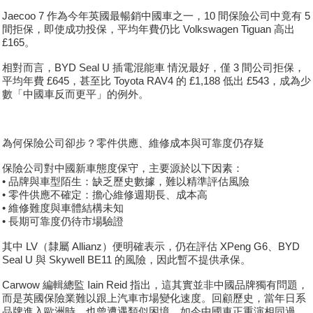
Jaecoo 7 作為今年英國最暢銷中國車之一，10 間保險公司中竟有 5
間拒保，即使成功投保，平均年費仍比 Volkswagen Tiguan 高出
£165。
相對而言，BYD Seal U 插電混能車 情況最好，僅 3 間公司拒保，
平均年費 £645，甚至比 Toyota RAV4 的 £1,188 低出 £543，成為少
數「中國車反而更平」的例外。
為何保險公司卻步？零件供應、維修成本與可靠度仍存疑
保險公司對中國新車態度保守，主要源於以下因素：
• 品牌與車型陌生：缺乏歷史數據，難以精準評估風險
• 零件供應不確定：擔心維修週期長、成本高
• 維修難度與車體結構未知
• 長期可靠度仍待市場驗證
其中 LV（隸屬 Allianz）便明確表示，仍在評估 XPeng G6、BYD
Seal U 與 Skywell BE11 的風險，因此暫不提供承保。
Carwow 編輯總監 Iain Reid 指出，這其實並非中國品牌獨有問題，
而是英國保險業難以跟上汽車市場變化速度。回顧歷史，當年日系
品牌進入歐洲時，也曾遭遇類似困境，如今中國車正重演相同過