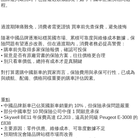
程。
過渡期陣痛難免，消費者需更謹慎 買車前先查保費，避免後悔
隨著中國品牌逐漸站穩英國市場、累積可靠度與維修成本數據，保
險問題有望逐步改善。但在過渡期內，消費者務必提高警覺：
• 購車前先取得多家保險報價，確認可投保
• 留意是否有原廠背書的保險方案，往往價格更合理
• 別只看車價低，總持有成本才是真關鍵
對打算選購中國新車的買家而言，保險費用與承保可行性，已成為
與續航、配備、價格同樣重要的購車評估因素。
重點
• 中國品牌新車已佔英國新車銷量約 10%，但保險承保問題嚴重
• 部分中國車型 10 間保險公司中僅 1 間願意承保
• Skywell BE11 年保費高達 £2,203，遠高於同級 Peugeot E-3008 的
£838
• 主要原因：零件供應、維修成本、可靠度數據不足
• 預期情況會隨品牌站穩市場而改善