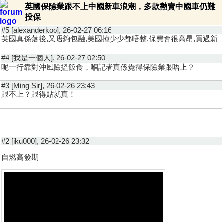
英國保險業跟不上中國新車浪潮，多款熱賣中國車仍難
投保
#5 [alexanderkoo], 26-02-27 06:16
英國真係落後,又唔夠包融,美國撞少少都唔整,保費會很高昂,買過新
#4 [我是一個人], 26-02-27 02:50
呢一行靠對沖風險搵飯食，嗰記者真係覺得保險業跟唔上？
#3 [Ming Sir], 26-02-26 23:43
跟不上？跟得貼就真！
#2 [iku000], 26-02-26 23:32
自燃高發期