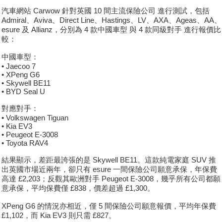
汽車網站 Carwow 針對英國 10 間主流保險公司 進行測試，包括
Admiral、Aviva、Direct Line、Hastings、LV、AXA、Ageas、AA、
esure 及 Allianz，分別為 4 款中國車型 與 4 款同級對手 進行報價比
較：
中國車型：
• Jaecoo 7
• XPeng G6
• Skywell BE11
• BYD Seal U
對應對手：
• Volkswagen Tiguan
• Kia EV3
• Peugeot E-3008
• Toyota RAV4
結果顯示，差距最誇張的是 Skywell BE11。這款純電家庭 SUV 推
出英國市場近兩年，卻只有 esure 一間保險公司願意承保，年保費
高達 £2,203；反觀其歐洲對手 Peugeot E-3008，幾乎所有公司都願
意承保，平均保費僅 £838，價差超過 £1,300。
XPeng G6 的情況亦相近，僅 5 間保險公司願意報價，平均年保費
£1,102，而 Kia EV3 則只需 £827。