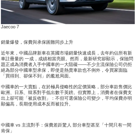
Jaecoo 7
銷量爆發，保費與承保困難同步上升
近年來，中國品牌新車在英國市場銷量快速成長，去年約佔所有新
車註冊量的 一成，成績相當亮眼。然而，最新研究卻顯示，保險問
題正成為消費者入手中國車的一大阻礙——不少主流保險公司仍拒
絕為部分中國車型承保，即使是熱賣車款也不例外，令買家面臨
「買得到、卻保不到」的尷尬局面。
中國車的一大賣點，在於極具侵略性的定價策略，部分車款售價比
歐洲、日系、韓系對手低出數千英鎊。但實際上，消費者在保費支
出上卻可能「被反收割」：不但可選保險公司變少，平均保費亦明
顯偏高，長期使用成本反而被拉升。
中國車 vs 主流對手：保費差距驚人 部分車型甚至「十間只有一間
肯保」