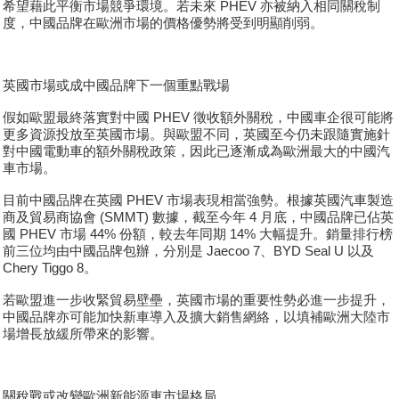
希望藉此平衡市場競爭環境。若未來 PHEV 亦被納入相同關稅制
度，中國品牌在歐洲市場的價格優勢將受到明顯削弱。
英國市場或成中國品牌下一個重點戰場
假如歐盟最終落實對中國 PHEV 徵收額外關稅，中國車企很可能將
更多資源投放至英國市場。與歐盟不同，英國至今仍未跟隨實施針
對中國電動車的額外關稅政策，因此已逐漸成為歐洲最大的中國汽
車市場。
目前中國品牌在英國 PHEV 市場表現相當強勢。根據英國汽車製造
商及貿易商協會 (SMMT) 數據，截至今年 4 月底，中國品牌已佔英
國 PHEV 市場 44% 份額，較去年同期 14% 大幅提升。銷量排行榜
前三位均由中國品牌包辦，分別是 Jaecoo 7、BYD Seal U 以及
Chery Tiggo 8。
若歐盟進一步收緊貿易壁壘，英國市場的重要性勢必進一步提升，
中國品牌亦可能加快新車導入及擴大銷售網絡，以填補歐洲大陸市
場增長放緩所帶來的影響。
關稅戰或改變歐洲新能源車市場格局