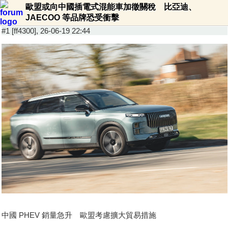
歐盟或向中國插電式混能車加徵關稅 比亞迪、
JAECOO 等品牌恐受衝擊
#1 [ff4300], 26-06-19 22:44
中國 PHEV 銷量急升 歐盟考慮擴大貿易措施