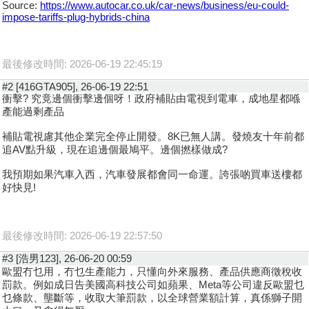
Source:
https://www.autocar.co.uk/car-news/business/eu-could-
impose-tariffs-plug-hybrids-china
最後修改時間: 2026-06-19 22:45:19
#2 [416GTA905], 26-06-19 22:51
衝擊? 究竟邊個衝擊邊個呀！政府補貼由電視到電車，成地星都喺
產能過剩產品
補貼電視慮其他企業完全停止開發。8K已無人講。發燒友十年前都
追AV點升級，現在追邊個最鳩平。邊個撚樣做成?
我預期如果汽車入西，汽車發展都會同一命運。誇張啲買車送樓都
好快見!
最後修改時間: 2026-06-19 22:57:50
#3 [浩男123], 26-06-20 00:59
歐盟冇乜用，冇乜生產能力，只懂向外來服務、產品供應商徵稅收
罰款。例如成日告美國高科技公司如蘋果、Meta等公司違反歐盟乜
乜條款、壟斷等，收取大筆罰款，以全球營業額計算，真係獅子開