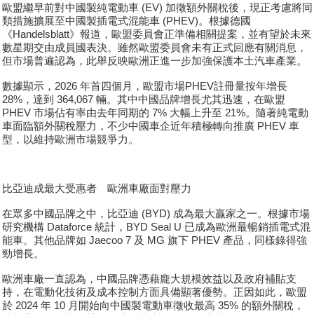
歐盟繼早前對中國製純電動車 (EV) 加徵額外關稅後，現正考慮將同
類措施擴展至中國製插電式混能車 (PHEV)。根據德國
《Handelsblatt》報道，歐盟委員會正準備相關提案，並有望於未來
數星期交由成員國表決。雖然歐盟委員會未有正式回應有關消息，
但市場普遍認為，此舉反映歐洲正進一步加強保護本土汽車產業。
數據顯示，2026 年首四個月，歐盟市場PHEV註冊量按年增長
28%，達到 364,067 輛。其中中國品牌增長尤其迅速，在歐盟
PHEV 市場佔有率由去年同期的 7% 大幅上升至 21%。隨著純電動
車面臨額外關稅壓力，不少中國車企近年積極轉向推廣 PHEV 車
型，以維持歐洲市場競爭力。
比亞迪成最大受惠者 歐洲車廠面對壓力
在眾多中國品牌之中，比亞迪 (BYD) 成為最大贏家之一。根據市場
研究機構 Dataforce 統計，BYD Seal U 已成為歐洲最暢銷插電式混
能車。其他品牌如 Jaecoo 7 及 MG 旗下 PHEV 產品，同樣錄得強
勁增長。
歐洲車廠一直認為，中國品牌憑藉龐大規模效益以及政府補貼支
持，在電動化技術及成本控制方面具備顯著優勢。正因如此，歐盟
於 2024 年 10 月開始向中國製電動車徵收最高 35% 的額外關稅，