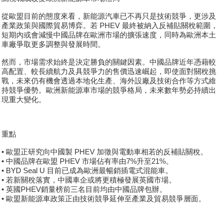
從歐盟目前的態度來看，新能源汽車已不再只是技術競爭，更涉及
產業政策與國際貿易博弈。若 PHEV 最終被納入反補貼關稅範圍，
短期內或會減慢中國品牌在歐洲市場的擴張速度，同時為歐洲本土
車廠爭取更多調整與發展時間。
然而，市場需求始終是決定勝負的關鍵因素。中國品牌近年憑藉較
高配置、較長續航力及具競爭力的售價迅速崛起，即使面對關稅挑
戰，未來仍有機會透過本地化生產、海外設廠及技術合作等方式維
持競爭優勢。歐洲新能源車市場的競爭格局，未來數年勢必持續出
現重大變化。
重點
• 歐盟正研究向中國製 PHEV 加徵與電動車相若的反補貼關稅。
• 中國品牌在歐盟 PHEV 市場佔有率由7%升至21%。
• BYD Seal U 目前已成為歐洲最暢銷插電式混能車。
• 若新關稅落實，中國車企或將更積極發展英國市場。
• 英國PHEV銷量榜前三名目前均由中國品牌包辦。
• 歐盟新能源車政策正由技術競爭延伸至產業及貿易競爭層面。