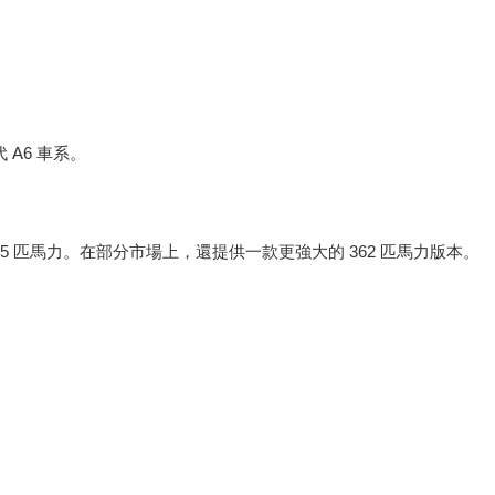
代 A6 車系。
準輸出為 295 匹馬力。在部分市場上，還提供一款更強大的 362 匹馬力版本。