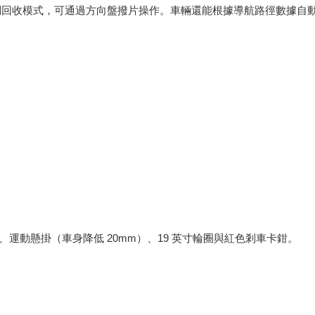
系統，提供三種可調回收模式，可通過方向盤撥片操作。車輛還能根據導航路徑
細節、運動懸掛（車身降低 20mm）、19 英寸輪圈與紅色剎車卡鉗。