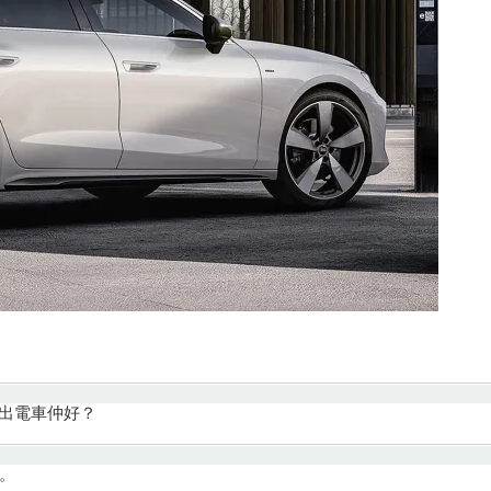
經出電車仲好？
。