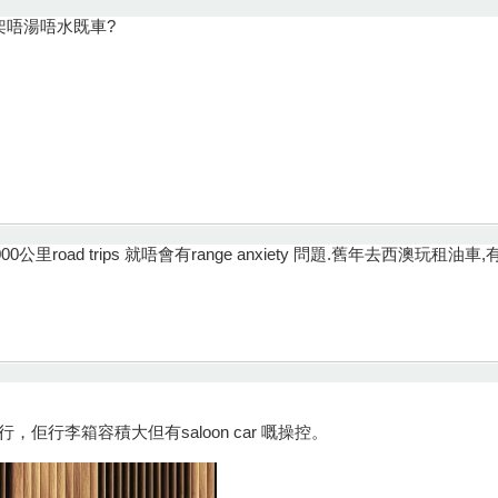
架唔湯唔水既車?
00-4000公里road trips 就唔會有range anxiety 問題.舊年去
流行，佢行李箱容積大但有saloon car 嘅操控。