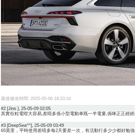
最後修改時間: 2025-05-06 18:33:16
#2 [Jins ], 25-05-09 02:05
其實佢粒電咁大容易,差唔多係小型電動車既一半電量,係咪正正經
#3 [DeepSea^^], 25-05-09 03:49
65英里，平時使用差唔多每2天要差一次，有活動行多少少都好勉強