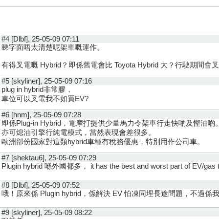
#4 [Dlbf], 25-05-09 07:11
睇字面唔太清楚呢架車嘅運作。
有得叉電嘅 Hybrid？即係舊電會比 Toyota Hybrid 大？行駛期間會
#5 [skyliner], 25-05-09 07:16
plug in hybrid非常膠，
車位可以叉電我不如買EV?
#6 [hnm], 25-05-09 07:28
即係Plug-in Hybrid，電摩打提供少量馬力令架車行走快啲及慳油啲
亦可熄油引擎行純電模式，當然表現會差很多。
歐洲部份國家對這類hybrid車種有稅務優惠，特別用作公司車。
#7 [shektau6], 25-05-09 07:29
Plugin hybrid 喺外國都多， it has the best and worst 
#8 [Dlbf], 25-05-09 07:52
哦！原來係 Plugin hybrid，係解決 EV 怕凍同埋長途問題，不過係
#9 [skyliner], 25-05-09 08:22