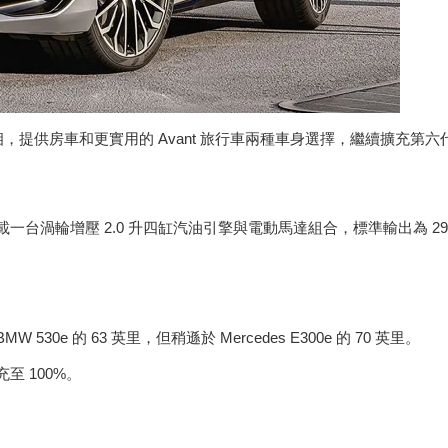
力車型正式亮相，提供房車和更實用的 Avant 旅行車兩種車身選擇，繼續擴充第六
tro 相同的動力系統：搭載一台渦輪增壓 2.0 升四缸汽油引擎與電動馬達組合，標
530e 的 63 英里，但稍遜於 Mercedes E300e 的 70 英里。
充至 100%。