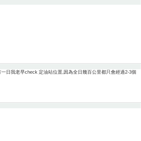
西澳玩租油車,有一日我老早check 定油站位置,因為全日幾百公里都只會經過2-3個