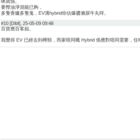
咪就係。
要慳油淨混能已夠，
多隻香爐多隻鬼，EV溝hybrid你估爆醬瀨尿牛丸咩。
#10 [Dlbf], 25-05-09 09:48
百貨應百客姐。
我覺得 EV 已經去到樽頸，而家唔同嘅 Hybrid 係應對唔同需要，住喺會