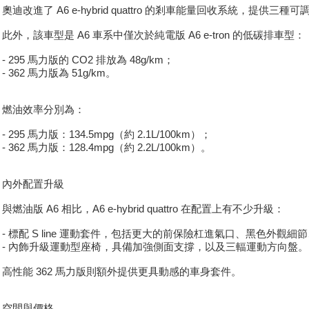
奧迪改進了 A6 e-hybrid quattro 的剎車能量回收
此外，該車型是 A6 車系中僅次於純電版 A6 e-tron 的低碳排車型：
- 295 馬力版的 CO2 排放為 48g/km；
- 362 馬力版為 51g/km。
燃油效率分別為：
- 295 馬力版：134.5mpg（約 2.1L/100km）；
- 362 馬力版：128.4mpg（約 2.2L/100km）。
內外配置升級
與燃油版 A6 相比，A6 e-hybrid quattro 在配置上有不少升級：
- 標配 S line 運動套件，包括更大的前保險杠進氣口、黑色外觀
- 內飾升級運動型座椅，具備加強側面支撐，以及三輻運動方向盤。
高性能 362 馬力版則額外提供更具動感的車身套件。
空間與價格