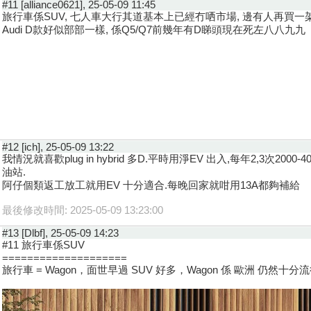
#11 [alliance0621], 25-05-09 11:45
旅行車係SUV, 七人車大行其道基本上已經冇哂市場, 邊有人再買一
Audi D款好似部部一樣, 係Q5/Q7前幾年有D睇頭現在死左八八九九
#12 [ich], 25-05-09 13:22
我情況就喜歡plug in hybrid 多D.平時用淨EV 出入,每年2,3次20
油站.
阿仔個類返工放工就用EV 十分適合.每晚回家就咁用13A都夠補給
最後修改時間: 2025-05-09 13:23:00
#13 [Dlbf], 25-05-09 14:23
#11 旅行車係SUV
====================
旅行車 = Wagon，面世早過 SUV 好多，Wagon 係 歐洲 仍然十分