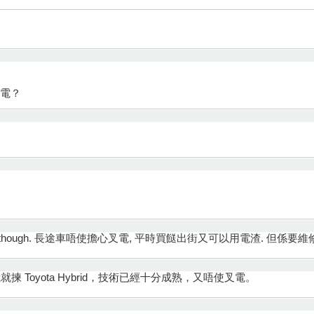
叉電？
。
part of EV/gas though. 長途車唔使擔心叉電, 平時買餸出街又可以用電渣.
我就揀 Toyota Hybrid，技術已經十分成熟，又唔使叉電。