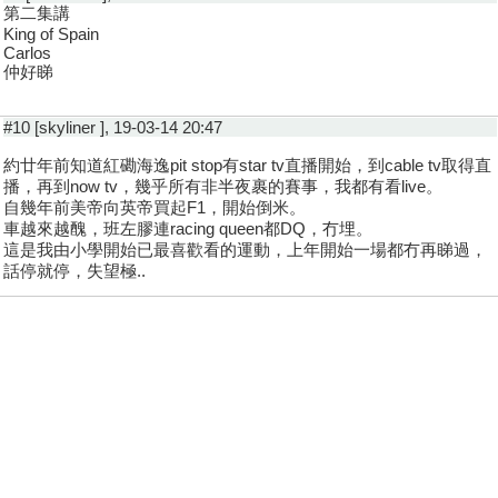
第二集講
King of Spain
Carlos
仲好睇
#10 [skyliner ], 19-03-14 20:47
約廿年前知道紅磡海逸pit stop有star tv直播開始，到cable tv取得直
播，再到now tv，幾乎所有非半夜裹的賽事，我都有看live。
自幾年前美帝向英帝買起F1，開始倒米。
車越來越醜，班左膠連racing queen都DQ，冇埋。
這是我由小學開始已最喜歡看的運動，上年開始一場都冇再睇過，
話停就停，失望極..