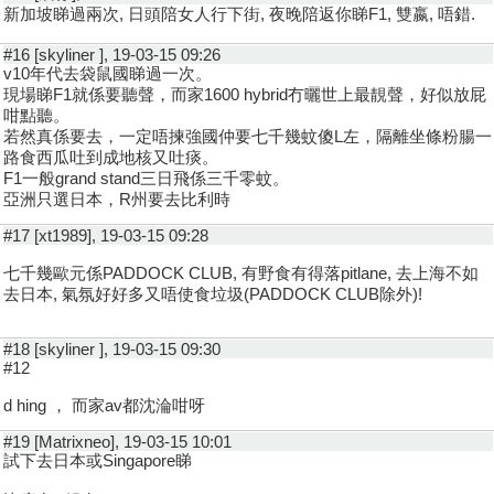
新加坡睇過兩次, 日頭陪女人行下街, 夜晚陪返你睇F1, 雙嬴, 唔錯.
#16 [skyliner ], 19-03-15 09:26
v10年代去袋鼠國睇過一次。
現場睇F1就係要聽聲，而家1600 hybrid冇曬世上最靚聲，好似放屁
咁點聽。
若然真係要去，一定唔揀強國仲要七千幾蚊傻L左，隔離坐條粉腸一
路食西瓜吐到成地核又吐痰。
F1一般grand stand三日飛係三千零蚊。
亞洲只選日本，R州要去比利時
#17 [xt1989], 19-03-15 09:28
七千幾歐元係PADDOCK CLUB, 有野食有得落pitlane, 去上海不如
去日本, 氣氛好好多又唔使食垃圾(PADDOCK CLUB除外)!
#18 [skyliner ], 19-03-15 09:30
#12
d hing ， 而家av都沈淪咁呀
#19 [Matrixneo], 19-03-15 10:01
試下去日本或Singapore睇