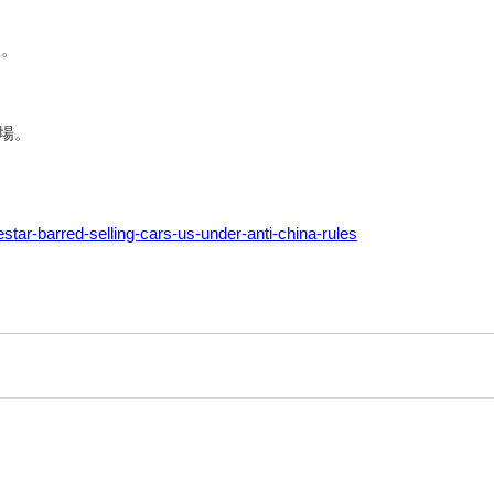
效。
市場。
star-barred-selling-cars-us-under-anti-china-rules