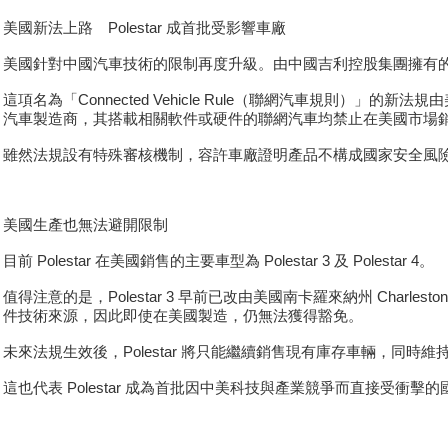
美國新法上路 Polestar 成首批受影響車廠
美國針對中國汽車技術的限制再度升級。由中國吉利控股集團擁有的 Po
這項名為「Connected Vehicle Rule（聯網汽車規則
汽車製造商，其搭載相關軟件或硬件的聯網汽車均禁止在美國市場
雖然法規設有特殊審核機制，容許車廠證明產品不構成國家安全風險後繼續
美國生產也無法避開限制
目前 Polestar 在美國銷售的主要車型為 Polestar 3 及 Polestar 4。
值得注意的是，Polestar 3 早前已改由美國南卡羅來納州 Char
件技術來源，因此即使在美國製造，仍無法獲得豁免。
未來法規生效後，Polestar 將只能繼續銷售現有庫存車輛，同時
這也代表 Polestar 成為首批因中美科技與產業競爭而直接受衝擊