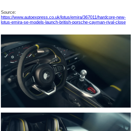
Source:
https://www.autoexpress.co.uk/lotus/emira/367011/hardcore-new-
lotus-emira-se-models-launch-british-porsche-cayman-rival-close