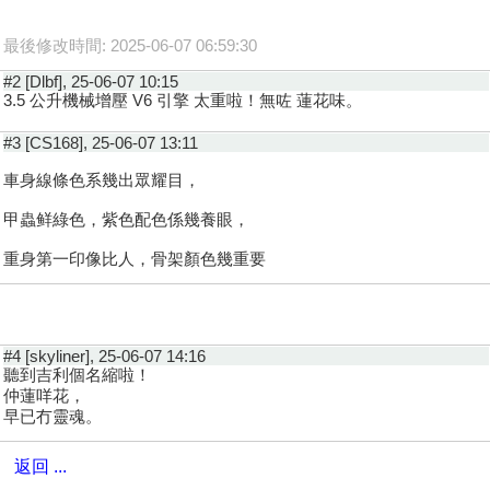
最後修改時間: 2025-06-07 06:59:30
#2 [Dlbf], 25-06-07 10:15
3.5 公升機械增壓 V6 引擎 太重啦！無咗 蓮花味。
#3 [CS168], 25-06-07 13:11
車身線條色系幾出眾耀目，
甲蟲鲜綠色，紫色配色係幾養眼，
重身第一印像比人，骨架顏色幾重要
#4 [skyliner], 25-06-07 14:16
聽到吉利個名縮啦！
仲蓮咩花，
早已冇靈魂。
返回 ...