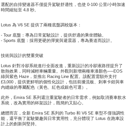
選配的自排變速器不僅提升駕駛舒適性，也使 0-100 公里/小時加速
時間縮短至 4.8 秒。
Lotus 為 V6 SE 提供了兩種底盤調校版本：
- Tour 底盤：專為日常駕駛設計，提供舒適的乘坐體驗。
- Sports 底盤：採用更硬的彈簧與避震器，專為賽道而設計。
技術與設計的雙重突破
Lotus 針對冷卻系統進行全面改進，重新設計的冷卻液路徑提升了
散熱效果，同時減輕車輛重量。外觀則新增兩種車漆顏色──EOS
綠與紫色 Haze，並推出 Racing Line 配置。該配置需額外支付
£3,000，提供更鮮明的個性化設計，包括前擾流板、剎車卡鉗與車
內縫線的專屬配色（黃色、紅色或銀色可選）。
此外，Emira SE 系列還注重駕駛者的日常需求，例如取消賽車飲水
系統，改為實用的杯架設計，既簡約又貼心。
總體而言，全新 Emira SE 系列的 Turbo 和 V6 SE 車型不僅強調性
能，還平衡了駕駛樂趣與日常實用性，充分體現了 Lotus 在跑車設
計上的創新與堅持。