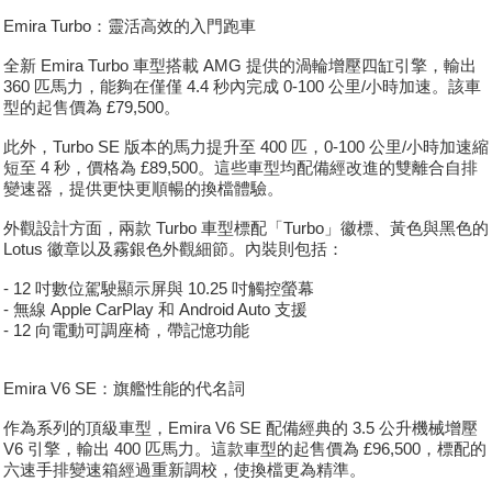
Emira Turbo：靈活高效的入門跑車
全新 Emira Turbo 車型搭載 AMG 提供的渦輪增壓四缸引擎，輸出
360 匹馬力，能夠在僅僅 4.4 秒內完成 0-100 公里/小時加速。該車
型的起售價為 £79,500。
此外，Turbo SE 版本的馬力提升至 400 匹，0-100 公里/小時加速縮
短至 4 秒，價格為 £89,500。這些車型均配備經改進的雙離合自排
變速器，提供更快更順暢的換檔體驗。
外觀設計方面，兩款 Turbo 車型標配「Turbo」徽標、黃色與黑色的
Lotus 徽章以及霧銀色外觀細節。內裝則包括：
- 12 吋數位駕駛顯示屏與 10.25 吋觸控螢幕
- 無線 Apple CarPlay 和 Android Auto 支援
- 12 向電動可調座椅，帶記憶功能
Emira V6 SE：旗艦性能的代名詞
作為系列的頂級車型，Emira V6 SE 配備經典的 3.5 公升機械增壓
V6 引擎，輸出 400 匹馬力。這款車型的起售價為 £96,500，標配的
六速手排變速箱經過重新調校，使換檔更為精準。