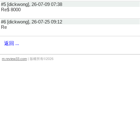
#5 [dickwong], 26-07-09 07:38
Re$ 8000
#6 [dickwong], 26-07-25 09:12
Re
返回 ...
m.review33.com
| 版權所有©2026