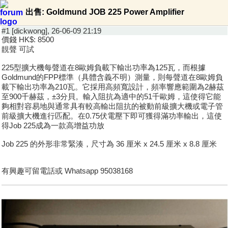
出售: Goldmund JOB 225 Power Amplifier
#1 [dickwong], 26-06-09 21:19
價錢 HK$: 8500
靚聲 可試
225型擴大機每聲道在8歐姆負載下輸出功率為125瓦，而根據
Goldmund的FPP標準（具體含義不明）測量，則每聲道在8歐姆負
載下輸出功率為210瓦。它採用高頻寬設計，頻率響應範圍為2赫茲
至900千赫茲，±3分貝。輸入阻抗為適中的51千歐姆，這使得它能
夠相對容易地與通常具有較高輸出阻抗的被動前級擴大機或電子管
前級擴大機進行匹配。在0.75伏電壓下即可獲得滿功率輸出，這使
得Job 225成為一款高增益功放
Job 225 的外形非常緊湊，尺寸為 36 厘米 x 24.5 厘米 x 8.8 厘米
有興趣可留電話或 Whatsapp 95038168