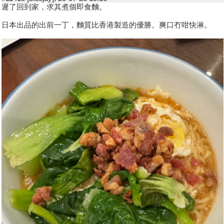
遲了回到家，求其煮個即食麵。
日本出品的出前一丁，麵質比香港製造的優勝。爽口冇咁快淋。