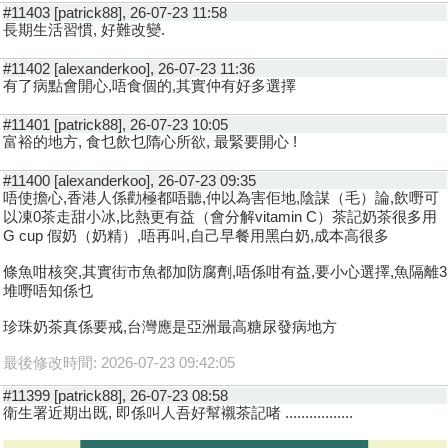
#11403 [patrick88], 26-07-23 11:58
長期生活習慣, 好難改變.
#11402 [alexanderkoo], 26-07-23 11:36
有了病點會開心,唔食個的,其實仲有好多選擇
#11401 [patrick88], 26-07-23 10:05
富裕的地方, 食乜飲乜隋心所欲, 最緊要開心 !
#11400 [alexanderkoo], 26-07-23 09:35
唔使擔心,香港人係勸極都唔聽,仲以為害佢地,陰謀（毛）論,飲嘢可
以凍0茶走甜小冰,比熱更有益（會分解vitamin C）茶記奶茶很多用
G cup 假奶（奶精）,唔再叫,自己早餐用黑白奶,成本高很多
條魚咁核突,其實街市魚都加防腐劑,唔係咁有益,要小心選擇,魚隔離3
堆嘢唔知係乜
珍珠奶茶真係要戒,台灣應是亞洲最高糖尿發病地方
最後修改時間: 2026-07-23 09:42:05
#11399 [patrick88], 26-07-23 08:58
衛生署近期出既, 即係叫人吾好幫襯茶記啫 .................