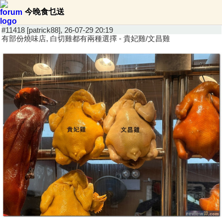
今晚食乜送
#11418 [patrick88], 26-07-29 20:19
有部份燒味店, 白切雞都有兩種選擇 - 貴妃雞/文昌雞