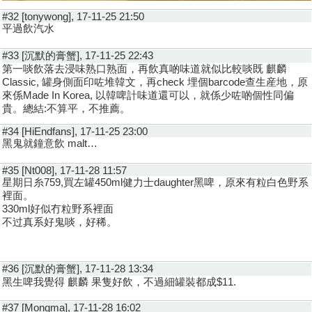
#32 [tonywong], 17-11-25 21:50
平過飲汽水
#33 [沉默的膏蟹], 17-11-25 22:43
第一啖飲落去浸味熟口熟面，再飲真啲味道就似比較啖既 麒麟
Classic, 罐身側面印咗堆韓文，再check 埋個barcode查生産地，原
來係Made In Korea, 以韓啤計味道還可以，就係少咗啲個性同偏
貴。總結:不算平，不推薦。
#34 [HiEndfans], 17-11-25 23:00
黑鬼就鐘意飲 malt…
#35 [Nt008], 17-11-28 11:57
星期日糸759,買左罐450ml健力士daughter黑啤，原來有粒白色野系
裡面。
330ml好似冇粒野系裡面
不过真系好鬼啖，好稀。
#36 [沉默的膏蟹], 17-11-28 13:34
黑生啤我覺得 麒麟 果隻好飲，不過細罐裝都成$11.
#37 [Mongma], 17-11-28 16:02