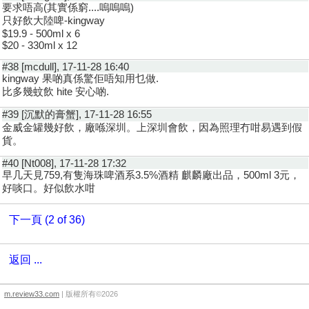
要求唔高(其實係窮....嗚嗚嗚)
只好飲大陸啤-kingway
$19.9 - 500ml x 6
$20 - 330ml x 12
#38 [mcdull], 17-11-28 16:40
kingway 果啲真係驚佢唔知用乜做.
比多幾蚊飲 hite 安心啲.
#39 [沉默的膏蟹], 17-11-28 16:55
金威金罐幾好飲，廠喺深圳。上深圳會飲，因為照理冇咁易遇到假
貨。
#40 [Nt008], 17-11-28 17:32
早几天見759,有隻海珠啤酒系3.5%酒精 麒麟廠出品，500ml 3元，
好啖口。好似飲水咁
下一頁 (2 of 36)
返回 ...
m.review33.com
| 版權所有©2026