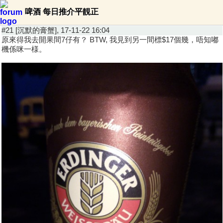
啤酒 每日推介平靚正
#21 [沉默的膏蟹], 17-11-22 16:04
原來得我去開果間7仔有？ BTW, 我見到另一間標$17個幾，唔知嘟
機係咪一様。