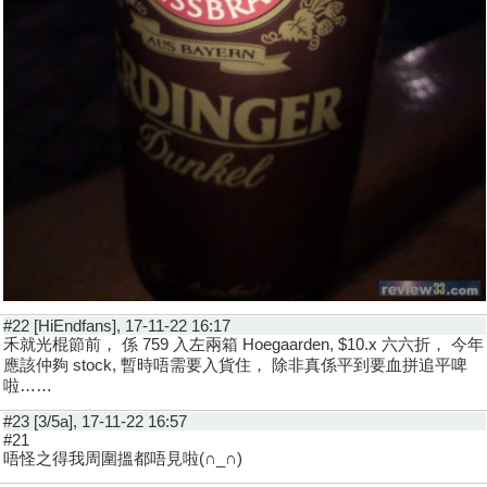
#22 [HiEndfans], 17-11-22 16:17
禾就光棍節前， 係 759 入左兩箱 Hoegaarden, $10.x 六六折， 今年
應該仲夠 stock, 暫時唔需要入貨住， 除非真係平到要血拼追平啤
啦……
#23 [3/5a], 17-11-22 16:57
#21
唔怪之得我周圍搵都唔見啦(∩_∩)