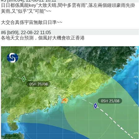
日日都係萬能key"大致天晴,間中多雲有雨",落左兩個鐘頭豪雨先掛
黃雨,又"似乎"又"可能"~~
大交合真係宇宙無敵日日準~~
#6 [bt99], 22-08-22 11:05
各地天文台預測，個風好大機會吹正香港