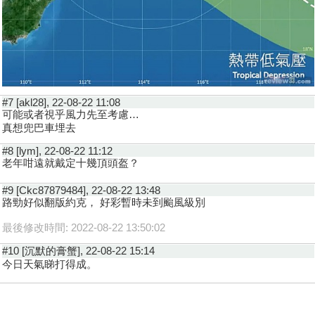
#7 [akl28], 22-08-22 11:08
可能或者視乎風力先至考慮…
真想兜巴車埋去
#8 [lym], 22-08-22 11:12
老年咁遠就戴定十幾頂頭盔？
#9 [Ckc87879484], 22-08-22 13:48
路勁好似翻版約克， 好彩暫時未到颱風級別
最後修改時間: 2022-08-22 13:50:02
#10 [沉默的膏蟹], 22-08-22 15:14
今日天氣睇打得成。