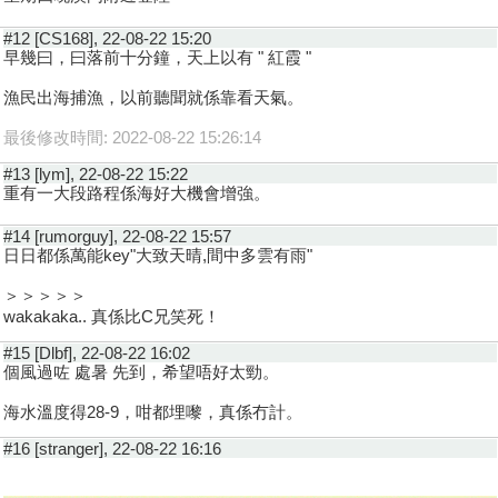
#12 [CS168], 22-08-22 15:20
早幾曰，曰落前十分鐘，天上以有 " 紅霞 "
漁民出海捕漁，以前聽聞就係靠看天氣。
最後修改時間: 2022-08-22 15:26:14
#13 [lym], 22-08-22 15:22
重有一大段路程係海好大機會增強。
#14 [rumorguy], 22-08-22 15:57
日日都係萬能key"大致天晴,間中多雲有雨"
＞＞＞＞＞
wakakaka.. 真係比C兄笑死！
#15 [Dlbf], 22-08-22 16:02
個風過咗 處暑 先到，希望唔好太勁。
海水溫度得28-9，咁都埋嚟，真係冇計。
#16 [stranger], 22-08-22 16:16