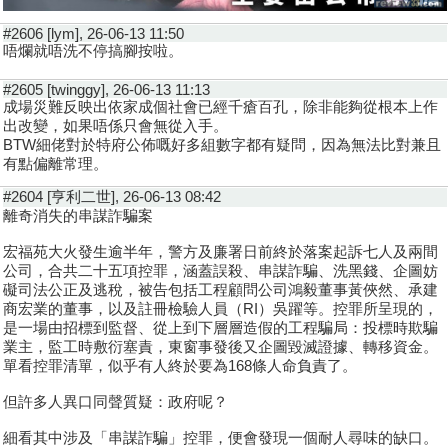
#2606 [lym], 26-06-13 11:50
唔爛就唔洗不停搞腳按啦。
#2605 [twinggy], 26-06-13 11:13
成場災難反映出依家成個社會已經千瘡百孔，除非能夠從根本上作
出改變，如果唔係只會無從入手。
BTW細佬對於特府公佈嘅好多組數字都有疑問，因為無法比對兼且
有點偏離常理。
#2604 [亨利二世], 26-06-13 08:42
離奇消失的串謀詐騙案
宏福苑大火發生逾半年，警方及廉署日前終於落案起訴七人及兩間
公司，合共二十五項控罪，涵蓋誤殺、串謀詐騙、洗黑錢、企圖妨
礙司法公正及逃稅，被告包括工程顧問公司鴻毅董事黃俠然、承建
商宏業的董事，以及註冊檢驗人員（RI）吳躍等。控罪所呈現的，
是一場由招標到監督、從上到下層層造假的工程騙局：投標時欺騙
業主，監工時敷衍塞責，東窗事發後又企圖毀滅證據、轉移資金。
單看控罪清單，似乎有人終於要為168條人命負責了。
但許多人異口同聲質疑：政府呢？
細看其中涉及「串謀詐騙」控罪，便會發現一個耐人尋味的缺口。