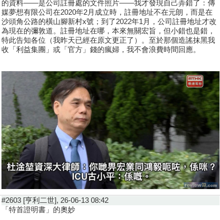
的資料——是公司註冊處的文件照片——我才發現自己弄錯了：傳
媒夢想有限公司在2020年2月成立時，註冊地址不在元朗，而是在
沙頭角公路的橫山腳新村x號；到了2022年1月，公司註冊地址才改
為現在的彌敦道。註冊地址在哪，本來無關宏旨，但小錯也是錯，
特此告知各位（我昨天已經在原文更正了）。至於那個造謠抹黑我
收「利益集團」或「官方」錢的瘋婦，我不會浪費時間回應。
#2603 [亨利二世], 26-06-13 08:42
「特首證明書」的奧妙