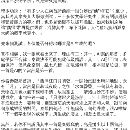
清渚白沙茫不辨，只應燈火是漁船。
韓少功說：「有多少人在兩首詩前能一眼分辨出“他”和“它”？至少，
當我將其拿去某大學做測試，三十多位文學研究生，富有閱讀經驗
和鑒賞能力的專才們，也多見猶疑不決抓耳撓腮。如果我刷刷屏，
讓“偶得”君再提供幾首，混雜其中，布下迷陣，人們猜出婉約派秦
大師的概率就更小。」
先來個測試，各位能否分得出哪首是AI生成的呢？
實不相瞞，我一眼就看出來了。理由有二：其一，AI寫的那首，多
處平仄不合律，秦觀決不可能犯此低級錯誤；其二，AI那四句，表
面像詩，但意象空洞，亂七八糟，如散錢無串，根本就是垃圾。哪
一首是AI的？當然是第一首。
你看秦觀那首詩，「西津江口月初弦」一開始已點出時間地點，既
有「月」，當然是日暮或夜晚，之後「水氣昏昏」一句就有着落。
景物在月色水氣下模糊不清，放眼望去，「清渚白沙茫不辨」便順
理成章。末句筆鋒一轉，「只應燈火是漁船」，江上最能辨識的只
有漁船燈火，霎時間，幽遠迷茫的天地就添上亮光和人氣，跟前兩
句形成鮮明的對照。秦觀四句詩，字無虛落，句句呼應，跟AI根據
「下一個字出現的或然率」所生成的廢文，相差太遠太遠了。
當然，若你不告訴我其中一首是秦觀寫的，光是拋出以上兩首詩，
我也未必能猜出哪首是AI生成的。理由很簡單：單憑文本，我只能