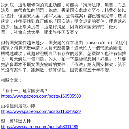
說到底，這附屬條例的真正功能，可能與「講清法律」無關，而是
涉及一個很實際的問題：跑數。香港国安處成立至今，耗費公帑以
百億計。但国安大案（如47人案、壹傳媒案）都已審理完畢，塵埃
落定，往後要找到真正觸犯「国安法」明文規定的案件，理應越來
越少。從正常角度看，這是好消息，因為如果国安部門「做到
嘢」，社會自然太平，哪來許多国安案？
但若国安案件越來越少，国安處的存在理由（raison d’être）又從何
體現？預算怎麼申請？人員怎麼養活？這就陷入一個弔詭的困境：
機構越成功，就越難證明自己有存在的必要。怎麼辦？也許有個擅
長「每天解決一個問題」的人，拍一下腦袋就想到「好橋」：只要
把許多原本不屬於国安範疇的案件，「依法」納入国安框架，就不
愁沒有案件了。跑到數，預算保住，国安處就五十年不變。
相關文章：
「衰十一」危害国安嗎？
https://www.patreon.com/posts/160595980
由楊佳到屠龍小隊
https://www.patreon.com/posts/116049529
跟一哥談談人性
https://www.patreon.com/posts/53311489