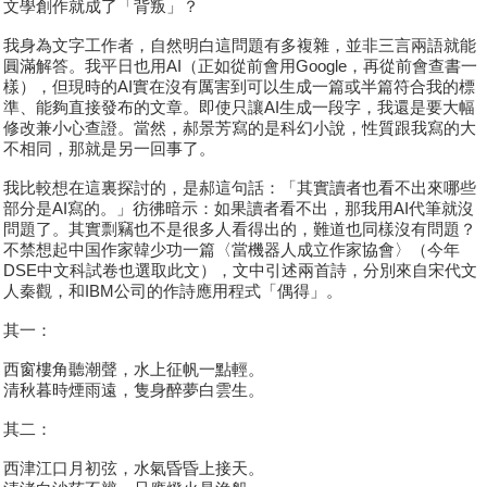
文學創作就成了「背叛」？
我身為文字工作者，自然明白這問題有多複雜，並非三言兩語就能
圓滿解答。我平日也用AI（正如從前會用Google，再從前會查書一
樣），但現時的AI實在沒有厲害到可以生成一篇或半篇符合我的標
準、能夠直接發布的文章。即使只讓AI生成一段字，我還是要大幅
修改兼小心查證。當然，郝景芳寫的是科幻小說，性質跟我寫的大
不相同，那就是另一回事了。
我比較想在這裏探討的，是郝這句話：「其實讀者也看不出來哪些
部分是AI寫的。」彷彿暗示：如果讀者看不出，那我用AI代筆就沒
問題了。其實剽竊也不是很多人看得出的，難道也同樣沒有問題？
不禁想起中国作家韓少功一篇〈當機器人成立作家協會〉（今年
DSE中文科試卷也選取此文），文中引述兩首詩，分別來自宋代文
人秦觀，和IBM公司的作詩應用程式「偶得」。
其一：
西窗樓角聽潮聲，水上征帆一點輕。
清秋暮時煙雨遠，隻身醉夢白雲生。
其二：
西津江口月初弦，水氣昏昏上接天。