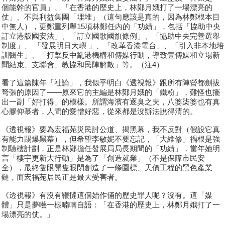
個能幹的官員」、「在香港的歷史上，林鄭月娥打了一場漂亮的
仗」、不與利益集團「埋堆」（這句應該是真的，因為林鄭根本目
中無人），更鄭重列舉15項林鄭任內的「功績」，包括「協助中央
訂立港版國安法」、「訂立國歌國旗條例」、「協助中央完善選舉
制度」、 「發展明日大嶼 」、「改革香港電台」、「引入非本地培
訓醫生」、「打擊反中亂港機構和傳媒行動，導致壹傳媒和立場新
聞結束、支聯會、教協和民陣解散」等。（注4）
看了這篇陳年「社論」，我似乎明白《透視報》跟所有陣營都劍拔
弩張的原因了——原來它的主編是林鄭月娥的「鐵粉」，難怪也擺
出一副「好打得」的模樣。所謂海濱有逐臭之夫，八婆柒婆也有真
心膠仰慕者，人間的愛憎好惡，從來都是沒辦法說得清的。
《透視報》要為宏福苑災民討公道、揭黑幕，我不反對（假設它真
有能力踢爆黑幕），但希望李敏妮不要忘記，「大維修」禍根是強
制驗樓計劃，正是林鄭擔任發展局局長期間的「功績」，當年她明
言「樓宇更新大行動」是為了「創造就業」（不是保障市民安
全），最終隻眼開隻眼閉創造了一條圍標、天價工程的黑色產業
鏈，而宏福苑居民正是最大受害者。
《透視報》有沒有鞭撻這個始作俑的歷史罪人呢？沒有。這「媒
體」只是夢囈一樣喃喃自語：「在香港的歷史上，林鄭月娥打了一
場漂亮的仗。」