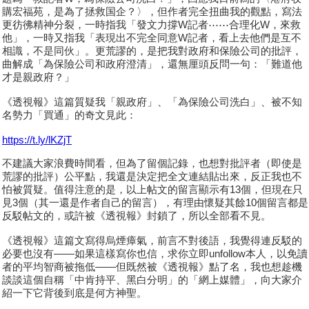
購宏福苑，是為了拯救国企？〉，但作者完全扭曲我的觀點，寫法
更彷彿精神分裂，一時指我「發文力撐W記者⋯⋯合理化W，來救
他」，一時又指我「表現出不完全同意W記者，看上去他們是互不
相識，不是同伙」。更荒謬的，是把我對政府和保險公司的批評，
曲解成「為保險公司和政府澄清」，還無厘頭反問一句：「難道他
才是親政府？」
《透視報》這篇質疑我「親政府」、「為保險公司洗白」、被不知
名勢力「買通」的奇文見此：
https://t.ly/lKZjT
不建議大家浪費時間看，但為了留個記錄，也想對批評者（即使是
荒謬的批評）公平點，我還是決定把全文連結貼出來，反正我也不
怕被質疑。值得注意的是，以上帖文的留言顯示有13個，但現在只
見3個（其一還是作者自己的留言），有理由懷疑其餘10個留言都是
反駁帖文的，或許被《透視報》封鎖了，所以全部看不見。
《透視報》這篇文寫得烏煙瘴氣，前言不對後語，我覺得連反駁的
必要也沒有——如果這樣寫你也信，求你立即unfollow本人，以免讀
者的平均智商被拖低——但既然被《透視報》點了名，我也想趁機
談談這個自稱「中肯持平、黑白分明」的「網上媒體」，向大家介
紹一下它背後到底是何方神聖。