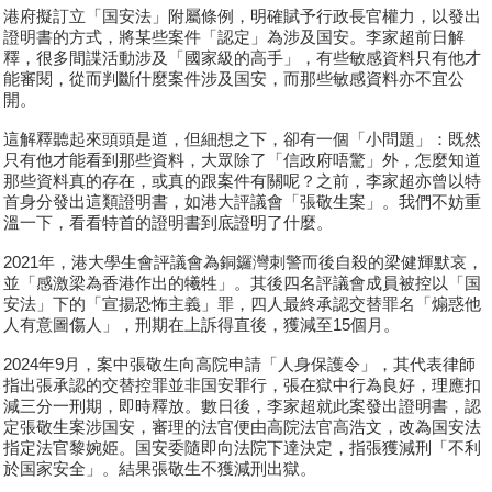
港府擬訂立「国安法」附屬條例，明確賦予行政長官權力，以發出
證明書的方式，將某些案件「認定」為涉及国安。李家超前日解
釋，很多間諜活動涉及「國家級的高手」，有些敏感資料只有他才
能審閱，從而判斷什麼案件涉及国安，而那些敏感資料亦不宜公
開。
這解釋聽起來頭頭是道，但細想之下，卻有一個「小問題」：既然
只有他才能看到那些資料，大眾除了「信政府唔驚」外，怎麼知道
那些資料真的存在，或真的跟案件有關呢？之前，李家超亦曾以特
首身分發出這類證明書，如港大評議會「張敬生案」。我們不妨重
溫一下，看看特首的證明書到底證明了什麼。
2021年，港大學生會評議會為銅鑼灣刺警而後自殺的梁健輝默哀，
並「感激梁為香港作出的犧牲」。其後四名評議會成員被控以「国
安法」下的「宣揚恐怖主義」罪，四人最終承認交替罪名「煽惑他
人有意圖傷人」，刑期在上訴得直後，獲減至15個月。
2024年9月，案中張敬生向高院申請「人身保護令」，其代表律師
指出張承認的交替控罪並非国安罪行，張在獄中行為良好，理應扣
減三分一刑期，即時釋放。數日後，李家超就此案發出證明書，認
定張敬生案涉国安，審理的法官便由高院法官高浩文，改為国安法
指定法官黎婉姫。国安委隨即向法院下達決定，指張獲減刑「不利
於国家安全」。結果張敬生不獲減刑出獄。