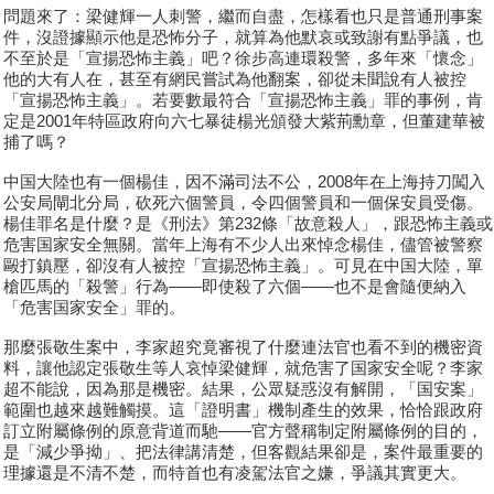
問題來了：梁健輝一人刺警，繼而自盡，怎樣看也只是普通刑事案
件，沒證據顯示他是恐怖分子，就算為他默哀或致謝有點爭議，也
不至於是「宣揚恐怖主義」吧？徐步高連環殺警，多年來「懷念」
他的大有人在，甚至有網民嘗試為他翻案，卻從未聞說有人被控
「宣揚恐怖主義」。若要數最符合「宣揚恐怖主義」罪的事例，肯
定是2001年特區政府向六七暴徒楊光頒發大紫荊勳章，但董建華被
捕了嗎？
中国大陸也有一個楊佳，因不滿司法不公，2008年在上海持刀闖入
公安局閘北分局，砍死六個警員，令四個警員和一個保安員受傷。
楊佳罪名是什麼？是《刑法》第232條「故意殺人」，跟恐怖主義或
危害国家安全無關。當年上海有不少人出來悼念楊佳，儘管被警察
毆打鎮壓，卻沒有人被控「宣揚恐怖主義」。可見在中国大陸，單
槍匹馬的「殺警」行為——即使殺了六個——也不是會隨便納入
「危害国家安全」罪的。
那麼張敬生案中，李家超究竟審視了什麼連法官也看不到的機密資
料，讓他認定張敬生等人哀悼梁健輝，就危害了国家安全呢？李家
超不能說，因為那是機密。結果，公眾疑惑沒有解開，「国安案」
範圍也越來越難觸摸。這「證明書」機制產生的效果，恰恰跟政府
訂立附屬條例的原意背道而馳——官方聲稱制定附屬條例的目的，
是「減少爭拗」、把法律講清楚，但客觀結果卻是，案件最重要的
理據還是不清不楚，而特首也有凌駕法官之嫌，爭議其實更大。