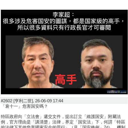
#2602 [亨利二世], 26-06-09 17:44
「衰十一」危害国安嗎？
特區政府向「立法會」遞交文件，提出訂立「維護国安」附屬法
例，官方理由是「講清楚」法律，界定「国安法」下，何謂「特區
的法律下其他危害國家安全的罪行」（見「国安條例」7d），機制