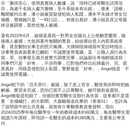
示「藥倍安心」使用真實病人數據，說「現時已經有醫生試用項
目，為逾千名病人處方藥物，至今系統未有出錯」，後來「請槍」
醜聞被抖出來，潘小姐被質疑侵犯病人私隱，潘冬平夫婦才替女兒
補鑊，聲稱她只是「一時口誤」。有後台真好，潘小姐及其父母最
終沒被調查，當然也無人被捕。
還有2022年6月，啟德某屋苑一對男女在陽台上公然翻雲覆雨，隨
後兩人被捕；大批與案件無關的警員，紛紛擅自登入內部系統查
看，甚至翻拍女事主的照片瘋傳。大律師陸偉雄當年受訪時指出，
涉事警員表面看來已觸犯「不誠實使用電腦」及「公職人員行為失
當」罪。但事發五個月後警方調查完畢，結論卻出奇地輕描淡寫：
同事們只是「好奇」，不涉刑事，已對他們作出紀律處分。完。當
差真好，同樣是侵犯別人私隱，警察做是「好奇」，Angel就是「不
誠實使用電腦」。
Angel犯下的「滔天罪行」被揭，除了惹上官非，醫管局亦即時把她
解僱。實習未完成，恐怕已當不上註冊醫生，她可能前途盡毀。
Angel無疑是犯錯了，但個別實習醫生這類行為失當，從來都不是需
要「全城喊打」的大新聞。大篇幅報道此事的《香港01》，也許為
了說明當中的公共意義，就煞有介事翻查教資會資料，指出
2024/2025學年每位醫學生一年的教研成本約60萬元，每名醫學生需
就讀六年課程，即培訓一名醫生的成本約360萬元，主要靠公帑支
付。