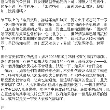
協助造假的公務員，以及理應監督他們的上司，卻無人追究責任，
頂多不過「檢討程序」、「加強指引」，最後還是工照返、薪照
加，說得通嗎？
除了以上的「魚目混珠」詐騙案無影無蹤，警方似乎還忘記了一宗
「使用虛假文書」或「串謀詐騙」罪：宏業使用的不合規棚網，由
「山東宸旭化纖繩網公司」生產，證書上聲稱檢測機構叫「國家勞
動保護用品質量監督檢驗中心（北京）」，但鄧炳強早已澄清該檢
驗中心沒有發出相關的阻燃證書。奇怪了，這宗涉及大陸公司的
罪，早已街知巷聞，為什麼又消失了？希望「反駁隊隊長」解釋一
下。
但最需要解釋的依然是：涉及2025年10月28日巡查的串謀詐騙案，
為什麼好像不存在？如果這場詐騙真的不存在，那就太好了——因
為一個月後的火災根本不會發生。試想一下，如果ICU當日沒有
「預約」，如果他們巡查時仔細檢測，不受RI代表及承建商工頭愚
弄，很可能就會發現未來那場火災的禍根，即那些不阻燃的棚網，
那麼歷史就會改寫，悲劇也能避免。但這場詐騙真的發生了，且完
美蒙騙了ICU，大批不阻燃的棚網才會繼續被使用，一個月後宏福
苑才有168人無辜喪生。整件事中最致命的詐騙、最嚴重的疏忽，現
在竟然若無其事消失於公眾視野，政府如果沒有一個足以服眾的說
法，或許就是另一宗更大規模的詐騙了。
注