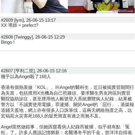
#2609 [lym], 26-06-15 13:17
XX 導師 = prefect?
#2608 [Twinggy], 26-06-15 12:29
Bingo !
#2607 [亨利二世], 26-06-15 12:16
幾乎以為Angel殺了168人
香港有個熱衷做「KOL」、叫Angel的醫科生，近日被揭實習期間行
為失當，包括擅用X光機為自己照膝頭、要求醫生男友跨區到實習
醫院協助診症，甚至擅用他人帳號登入系統瀏覽病人紀錄，結果被
警方以「不誠實使用電腦」罪逮捕。關於Angel的「惡行」，港媒報
道鋪天蓋地，網上亦有很多人口誅筆伐，這兩天網絡熱度之高，比
宏福苑火災害死168人的疑兇簡直有過之而無不及。
Angel當然做錯事，但她因窺看病人紀錄而被捕，似乎就有點「冤
枉」了。許多人應該記憶猶新：名醫潘冬平的千金，曾洋洋自得表