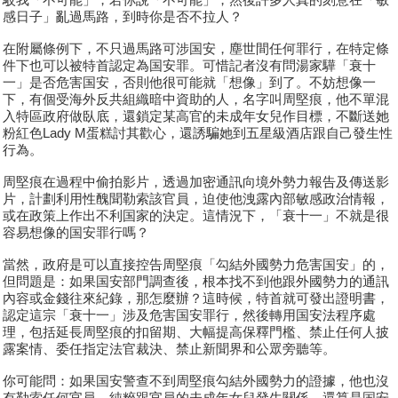
感日子」亂過馬路，到時你是否不拉人？
在附屬條例下，不只過馬路可涉国安，塵世間任何罪行，在特定條
件下也可以被特首認定為国安罪。可惜記者沒有問湯家驊「衰十
一」是否危害国安，否則他很可能就「想像」到了。不妨想像一
下，有個受海外反共組織暗中資助的人，名字叫周堅痕，他不單混
入特區政府做臥底，還鎖定某高官的未成年女兒作目標，不斷送她
粉紅色Lady M蛋糕討其歡心，還誘騙她到五星級酒店跟自己發生性
行為。
周堅痕在過程中偷拍影片，透過加密通訊向境外勢力報告及傳送影
片，計劃利用性醜聞勒索該官員，迫使他洩露內部敏感政治情報，
或在政策上作出不利国家的決定。這情況下，「衰十一」不就是很
容易想像的国安罪行嗎？
當然，政府是可以直接控告周堅痕「勾結外國勢力危害国安」的，
但問題是：如果国安部門調查後，根本找不到他跟外國勢力的通訊
內容或金錢往來紀錄，那怎麼辦？這時候，特首就可發出證明書，
認定這宗「衰十一」涉及危害国安罪行，然後轉用国安法程序處
理，包括延長周堅痕的扣留期、大幅提高保釋門檻、禁止任何人披
露案情、委任指定法官裁決、禁止新聞界和公眾旁聽等。
你可能問：如果国安警查不到周堅痕勾結外國勢力的證據，他也沒
有勒索任何官員，純粹跟官員的未成年女兒發生關係，還算是国安