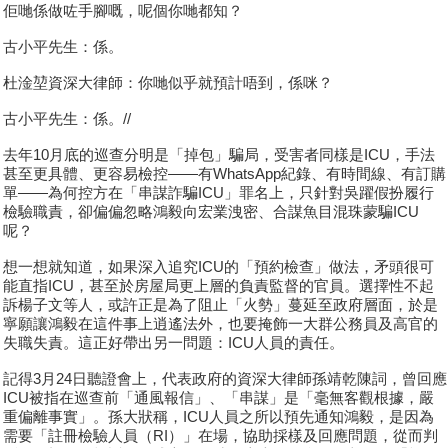
佢哋係做咗手腳嘅，呢個你哋都知？
古小平先生：係。
杜淦堃資深大律師：你哋似乎就預計唔到，係咪？
古小平先生：係。//
去年10月底的巡查分明是「掉包」騙局，受害者同樣是ICU，手法
甚至更具體、更容易檢控——有WhatsApp紀錄、有時間線、有訂購
單——為何控方在「串謀詐騙ICU」罪名上，只針對吳躍假扮履行
檢驗職責，卻偏偏忽略鴻毅向宏業洩密、合謀魚目混珠蒙騙ICU
呢？
想一想就知道，如果深入追究ICU的「預約檢查」做法，矛頭很可
能直指ICU，甚至於房屋局更上層的負責監督的官員。選擇性不起
訴楊子文等人，或許正是為了阻止「火勢」蔓延至政府層面，於是
寧願讓鴻毅在這件事上逍遙法外，也要掩飾一大群公務員及高官的
失職失責。這正好帶出另一問題：ICU人員的責任。
記得3月24日聽證會上，代表政府的資深大律師孫靖乾陳詞，曾回應
ICU被指在巡查前「通風報信」、「串謀」是「毫無客觀根據，嚴
重偏離事實」。孫大狀稱，ICU人員之所以預先通知鴻毅，是因為
需要「註冊檢驗人員（RI）」在場，協助採樣及回應問題，從而判