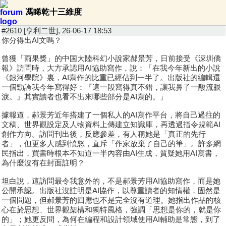
馮睎乾十三維度
#2610 [亨利二世], 26-06-17 18:53
你分得出AI文嗎？
曾獲「雨果獎」的中国大陸科幻小說家郝景芳，日前接受《深圳僑
報》訪問時，大方承認用AI協助寫作，說：「在我今年新出的小說
《銀河學院》裏，AI寫作的比重已經佔到一半了。出版社的編輯還
一個勁誇我今年寫得好：『這一段寫得真不錯，讓我鼻子一酸流眼
淚。』其實讀者也看不出來哪些部分是AI寫的。」
據報道，郝景芳近年搭建了一個私人的AI寫作平台，將自己過往的
文稿、世界觀設定及人物資料上傳建立知識庫，再透過指令規範AI
創作方向。訪問刊出後，反應參差，有人稱她是「真正的先行
者」，但更多人感到憤怒，直斥「作家放棄了自己的筆」。許多網
民指出，買書時根本不知道一半內容由AI生成，質疑她用AI寫書，
為什麼沒有在封面註明？
坦白說，這訪問最令我意外的，不是郝景芳用AI協助寫作，而是她
公開承認。出版社沒註明是AI協作，以尊重讀者的知情權，固然是
一個問題，但郝景芳的回應也不是完全沒有道理。她指出作品的核
心在於思想、世界觀架構和獨特風格，強調「思想是你的，就是你
的」；她更反問，為何在編程和設計領域使用AI輔助是常態，到了