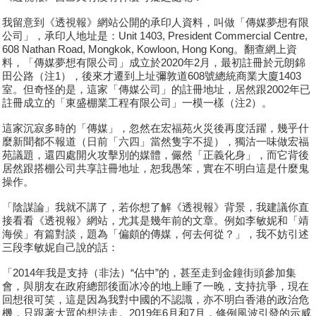
我留意到《透視報》網站公開的承印人資料，叫做「傳媒夢想有限
公司」，承印人地址是：Unit 1403, President Commercial Centre,
608 Nathan Road, Mongkok, Kowloon, Hong Kong。翻查網上資
料，「傳媒夢想有限公司」成立於2020年2月，最初註冊於元朗錦
田公路（注1），後來才遷到上址彌敦道608號總統商業大廈1403
室。但奇怪的是，這家「傳媒公司」的註冊地址，居然跟2002年已
註冊成立的「東盛棚業工程有限公司」一模一樣（注2）。
這家沉寂多時的「傳媒」，忽然在宏福苑火災後再度活躍，幾乎什
麼新聞都不報道（日前「六四」當然隻字不提），獨沽一味做宏福
苑議題，還四處開火攻擊別的媒體，儼然「正義化身」，而它背後
居然跟搭棚公司共享註冊地址，恕我愚笨，實在不明白這是什麼鬼
操作。
「陰謀論」我就不講了，若你想了解《透視報》背景，我建議你直
接看看《透視報》網站，尤其是幾年前的文章。例如李敏妮和「靖
海侯」有篇對談，題為「偏頗的傳媒，何去何從？」，我不妨引述
三段李敏妮自己說的話：
「2014年我是支持（非法）“佔中”的，甚至走到金鐘街頭參加集
會，與朋友在政府總部後面冰冷的地上睡了一晚，支持抗爭，現在
回想很可笑，這是因為我對中國的不認識，亦不明白香港的政治危
機，只跟著大眾的想法走。2019年6月和7月，修例風波引發的示威