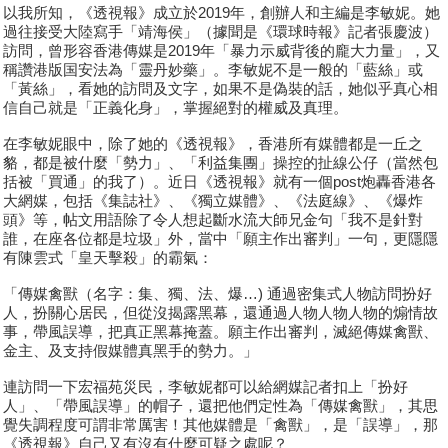
以我所知，《透視報》成立於2019年，創辦人和主編是李敏妮。她
過往接受大陸寫手「靖海侯」（據聞是《環球時報》記者張慶波）
訪問，曾形容香港傳媒是2019年「暴力示威背後的龐大力量」，又
稱讚港版国安法為「靈丹妙藥」。李敏妮不是一般的「藍絲」或
「黃絲」，看她的訪問及文字，如果不是偽裝的話，她似乎真心相
信自己就是「正義化身」，掌握絕對的權威及真理。
在李敏妮眼中，除了她的《透視報》，香港所有媒體都是一丘之
貉，都是被什麼「勢力」、「利益集團」操控的扯線公仔（當然包
括被「買通」的我了）。近日《透視報》就有一個post炮轟香港各
大網媒，包括《集誌社》、《獨立媒體》、《法庭線》、《爆炸
頭》等，帖文用語除了令人想起斷水流大師兄金句「我不是針對
誰，在座各位都是垃圾」外，當中「願主作出審判」一句，更隱隱
有陳雲式「皇天擊殺」的霸氣：
「傳媒禽獸（名字：集、獨、法、爆…) 通過密集式人物訪問扮好
人，扮關心居民，但從沒揭露黑幕，還通過人物人物人物的煽情故
事，帶風誤導，把真正黑幕掩蓋。願主作出審判，滅絕傳媒禽獸、
金主、及支持假媒體真黑手的勢力。」
連訪問一下宏福苑災民，李敏妮都可以給網媒記者扣上「扮好
人」、「帶風誤導」的帽子，還把他們定性為「傳媒禽獸」，其思
覺失調程度可謂非常厲害！其他媒體是「禽獸」，是「誤導」，那
《透視報》自己又有沒有什麼可疑之處呢？