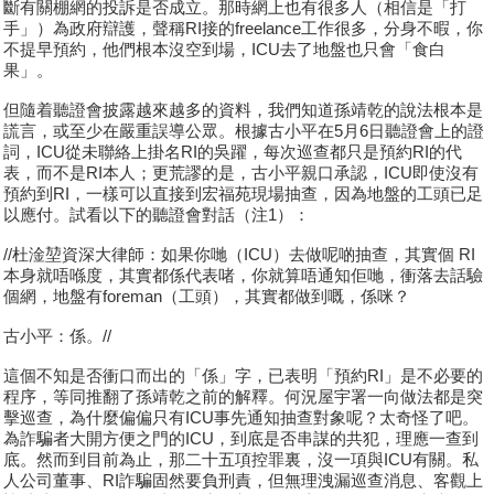
斷有關棚網的投訴是否成立。那時網上也有很多人（相信是「打
手」）為政府辯護，聲稱RI接的freelance工作很多，分身不暇，你
不提早預約，他們根本沒空到場，ICU去了地盤也只會「食白
果」。
但隨着聽證會披露越來越多的資料，我們知道孫靖乾的說法根本是
謊言，或至少在嚴重誤導公眾。根據古小平在5月6日聽證會上的證
詞，ICU從未聯絡上掛名RI的吳躍，每次巡查都只是預約RI的代
表，而不是RI本人；更荒謬的是，古小平親口承認，ICU即使沒有
預約到RI，一樣可以直接到宏福苑現場抽查，因為地盤的工頭已足
以應付。試看以下的聽證會對話（注1）：
//杜淦堃資深大律師：如果你哋（ICU）去做呢啲抽查，其實個 RI
本身就唔喺度，其實都係代表啫，你就算唔通知佢哋，衝落去話驗
個網，地盤有foreman（工頭），其實都做到嘅，係咪？
古小平：係。//
這個不知是否衝口而出的「係」字，已表明「預約RI」是不必要的
程序，等同推翻了孫靖乾之前的解釋。何況屋宇署一向做法都是突
擊巡查，為什麼偏偏只有ICU事先通知抽查對象呢？太奇怪了吧。
為詐騙者大開方便之門的ICU，到底是否串謀的共犯，理應一查到
底。然而到目前為止，那二十五項控罪裏，沒一項與ICU有關。私
人公司董事、RI詐騙固然要負刑責，但無理洩漏巡查消息、客觀上