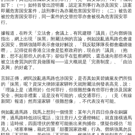
如下：（一）如特首發出證明書，認定某刑事行為涉及国安，該案
即屬危害国安案件，該刑事行為亦屬危害国安罪行；（二）被告若
被控危害国安罪行，同一案件的交替控罪亦會被視為危害国安罪
行。
據報道，在昨天「立法會」會議上，有民建聯「議員」已向鄧炳強
指出，網上出現「抹黑」附屬法例的言論，例如說亂過馬路也會違
反国安，鄧炳強隨即表示會做好解說，「我反駁隊隊長都會繼續做
嘢」。記得從前香港立法會是監察政府的，現在的「議員」（抱
歉，想不起那些人的名字）卻似乎在監察網民，還迅速向那些本該
被立法會質詢的官員做匯報——這大概就是「完善制度」、「由治
及興」的好處了。
言歸正傳，網民說亂過馬路也涉国安，是否真如黃碧嬌黨友們所指
的「抹黑」呢？資深大律師湯家驊昨天就附屬法例發表高見，說：
「理論上是（適用於）任何罪行，但很難想像有些罪行會涉及国家
安全，例如非禮案，這是沒有可能的，或交通罪行。」（見《有線
新聞》報道）然而湯家驊「很難想像」，不代表沒有可能。
例如亂過馬路，我馬上想到一個情景：某年六月四日你身在銅鑼
灣，過馬路時低頭玩電話，沒注意行人交通燈轉紅，就直接橫過馬
路；這時候，四面埋伏的警察可能衝出來拘捕你，懷疑你模仿「坦
克人」堵塞車輛，藉此宣揚「顛覆国家政權」行為。鄧炳強萬勿反
駁我「不可能」，若你說「不可能」，然後許多人真的刻意在「敏