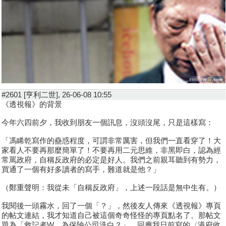
#2601 [亨利二世], 26-06-08 10:55
《透視報》的背景
今年六四前夕，我收到朋友一個訊息，沒頭沒尾，只是這樣寫：
「馮睎乾寫作的蠱惑程度，可謂非常厲害，但我們一直看穿了！大
家看人不要再那麼簡單了！不要再用二元思維，非黑即白，認為經
常罵政府，自稱反政府的必定是好人。我們之前親耳聽到有勢力，
買通了一個有好多讀者的寫手，難道就是他？」
（鄭重聲明：我從未「自稱反政府」，上述一段話是無中生有。）
我閱後一頭霧水，回了一個「？」，然後友人傳來《透視報》專頁
的帖文連結，我才知道自己被這個奇奇怪怪的專頁點名了。那帖文
題為「救記者W，為保險公司洗白？」，回應我日前寫的〈港府收