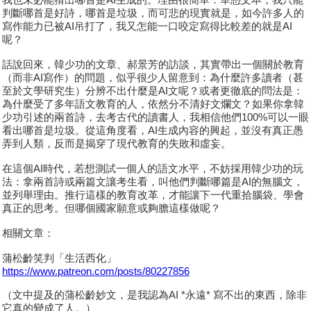
判斷哪首是好詩，哪首是垃圾，而可悲的現實就是，如今許多人的
寫作能力已被AI吊打了，我又怎能一口咬定寫得比較差的就是AI
呢？
話說回來，韓少功的文章、郝景芳的訪談，其實帶出一個關於教育
（而非AI寫作）的問題，似乎很少人留意到：為什麼許多讀者（甚
至於文學研究生）分辨不出什麼是AI文呢？或者更徹底的問法是：
為什麼受了多年語文教育的人，依然分不清好文爛文？如果你拿韓
少功引述的兩首詩，去考古代的讀書人，我相信他們100%可以一眼
看出哪首是垃圾。從這角度看，AI生成內容的興起，並沒有真正愚
弄到人類，反而是揭穿了現代教育的失敗和虛妄。
在這個AI時代，若想測試一個人的語文水平，不妨採用韓少功的玩
法：拿兩首詩或兩篇文讓考生看，叫他們判斷哪篇是AI的無腦文，
並列舉理由。推行這樣的教育改革，才能讓下一代重拾腦袋、學會
真正的思考。但哪個國家願意或夠膽這樣做呢？
相關文章：
蒲松齡笑判「生活西化」
https://www.patreon.com/posts/80227856
（文中提及的蒲松齡妙文，是我認為AI *永遠* 寫不出的東西，除非
它真的變成了人。）