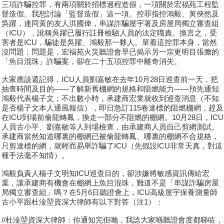
三項詐騙控罪，有兩項關於招標過程造假，一項關於宏福苑工程監
督造假。我想討論「監督造假」這一項。控罪指控鴻毅、黃俠然及
吳躍，連同黃的友人洪國偉，串謀詐騙屋宇署及房屋局獨立審查組
（ICU），訛稱吳躍已履行註冊檢驗人員的法定職責。換言之，受
害者是ICU，騙徒是吳躍、鴻毅那一夥人。單看這控罪本身，當然
沒問題；問題是，宏福苑火災聽證會早已揭示另一宗更明目張膽的
「魚目混珠」詐騙案，卻在二十五項控罪中離奇消失。
大家應該還記得，ICU人員劉嘉敏在去年10月28日巡查前一天，把
抽查時間及目的——了解新舊棚網的規格和阻燃能力——預先通知
鴻毅代表楊子文；不出數小時，承建商宏業就收到巡查消息（不知
是否楊子文本人通風報信），即日急訂115卷達標的阻燃棚網，趕及
在ICU到場前偷龍轉鳳，換走一部分不阻燃的棚網。10月28日，ICU
人員古小平、劉嘉敏等人到場檢查，由承建商人員自己剪網測試。
承建商當然知道哪裏的棚網已被偷龍轉鳳、哪裏的棚網不合規格，
只剪達標的網，就輕而易舉詐騙了ICU（先假設ICU非常天真，對這
種手法毫不知情）。
鴻毅負責人楊子文明知ICU巡查目的，卻涉嫌將敏感資訊傳給宏
業，讓承建商有機會在棚網上魚目混珠，難道不是「串謀詐騙房屋
局獨立審查組」嗎？在5月6日聽證會上，ICU高級屋宇保養測量師
古小平跟杜淦堃資深大律師有以下對答（注1）：
//杜淦堃資深大律師：你通知完佢哋，我諗大家喺聽證會度都睇咗，