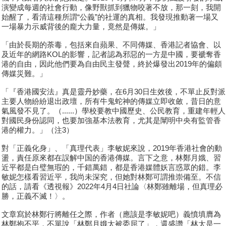
演變成每週的社會行動，像野獸抓到獵物咬著不放，那一刻，我開
始醒了，看清這種所謂“公義”的社運的真相。我發現推動著一場又
一場暴力示威背後的龐大力量，竟然是傳媒。」
「由於長期的荼毒，包括來自蘋果、不同傳媒、香港記者協會、以
及近年的網路KOL的影響，記者認為邪惡的一方是中國，要褫奪香
港的自由，因此他們要為自由民主發聲，終於爆發出2019年的偏頗
傳媒災難。」
「『香港國安法』真是靈丹妙藥，在6月30日生效後，不單止反對派
主要人物紛紛退出政壇，所有牛鬼蛇神的傳媒立即收斂，昔日的意
氣風發不見了。（......）學校要教中國歷史、公民教育，重建年輕人
對國民身份認同，也要加強基本法教育，尤其是闡明中央有監管香
港的權力。」（注3）
對「正義化身」、「真理代表」李敏妮來說，2019年香港社會的動
盪，責任原來都在誤解中国的香港傳媒。言下之意，林鄭月娥、習
近平都是白璧無瑕的，千錯萬錯，都是香港媒體妖言惑眾的錯。李
敏妮怎樣看習近平，我尚未深究，但她對林鄭可謂推崇備至。不信
的話，請看《透視報》2022年4月4日社論〈林鄭雖離場，但真理必
勝，正義不滅！〉。
文章寫於林鄭行將離任之際，作者（應該是李敏妮吧）義憤填膺為
林鄭抱不平，不單說「林鄭月娥太被委屈了」，還盛讚「林太是一