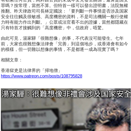
罪嗎？按常理，當然不算。但特首一樣可以發出證明書，法院無權
推翻。昨天律政司司長林定國說：「要判斷一件事情是否涉及国家
安全往往觸及很敏感、高度機密的資料，不是司法機關一般行使權
力時有能力作出判斷。」公眾或法官看不出的證據，當然都隱藏在
只有特首才接觸到的「高度機密」中，信政府，唔驚。
由此可見，湯家驊「很難想像」的事，不代表沒可能發生。七年
前，大家也很難想像法律會「完善」到這個地步，或香港會有如今
的模樣，但一切難以想像的事情，不是都逐一成為現實了嗎？
相關文章：
香港獄吏是法律界的「掃地僧」
https://www.patreon.com/posts/108795828