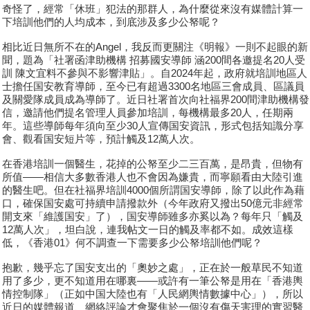
奇怪了，經常「休班」犯法的那群人，為什麼從來沒有媒體計算一
下培訓他們的人均成本，到底涉及多少公帑呢？
相比近日無所不在的Angel，我反而更關注《明報》一則不起眼的新
聞，題為「社署函津助機構 招募國安導師 涵200間各邀提名20人受
訓 陳文宜料不參與不影響津貼」。自2024年起，政府就培訓地區人
士擔任国安教育導師，至今已有超過3300名地區三會成員、區議員
及關愛隊成員成為導師了。近日社署首次向社福界200間津助機構發
信，邀請他們提名管理人員參加培訓，每機構最多20人，任期兩
年。這些導師每年須向至少30人宣傳国安資訊，形式包括知識分享
會、觀看国安短片等，預計觸及12萬人次。
在香港培訓一個醫生，花掉的公帑至少二三百萬，是昂貴，但物有
所值——相信大多數香港人也不會因為嫌貴，而寧願看由大陸引進
的醫生吧。但在社福界培訓4000個所謂国安導師，除了以此作為藉
口，確保国安處可持續申請撥款外（今年政府又撥出50億元非經常
開支來「維護国安」了），国安導師雖多亦奚以為？每年只「觸及
12萬人次」，坦白說，連我帖文一日的觸及率都不如。成效這樣
低，《香港01》何不調查一下需要多少公帑培訓他們呢？
抱歉，幾乎忘了国安支出的「奧妙之處」，正在於一般草民不知道
用了多少，更不知道用在哪裏——或許有一筆公帑是用在「香港輿
情控制隊」（正如中国大陸也有「人民網輿情數據中心」），所以
近日的媒體報道、網絡評論才會聚焦於一個沒有傷天害理的實習醫