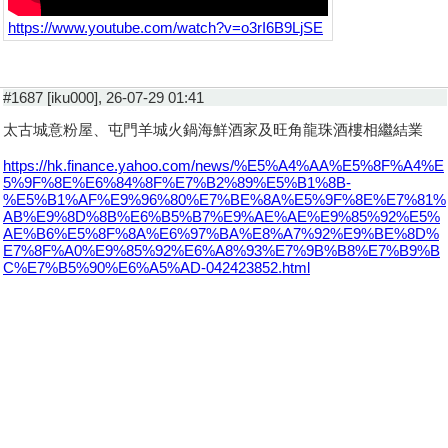
https://www.youtube.com/watch?v=o3rI6B9LjSE
#1687 [iku000], 26-07-29 01:41
太古城意粉屋、屯門羊城火鍋海鮮酒家及旺角龍珠酒樓相繼結業
https://hk.finance.yahoo.com/news/%E5%A4%AA%E5%8F%A4%E
5%9F%8E%E6%84%8F%E7%B2%89%E5%B1%8B-
%E5%B1%AF%E9%96%80%E7%BE%8A%E5%9F%8E%E7%81%
AB%E9%8D%8B%E6%B5%B7%E9%AE%AE%E9%85%92%E5%
AE%B6%E5%8F%8A%E6%97%BA%E8%A7%92%E9%BE%8D%
E7%8F%A0%E9%85%92%E6%A8%93%E7%9B%B8%E7%B9%B
C%E7%B5%90%E6%A5%AD-042423852.html