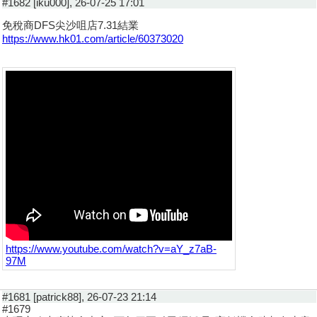
#1682 [iku000], 26-07-25 17:01
免稅商DFS尖沙咀店7.31結業
https://www.hk01.com/article/60373020
https://www.youtube.com/watch?v=aY_z7aB-
97M
#1681 [patrick88], 26-07-23 21:14
#1679