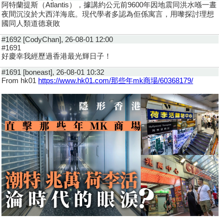
阿特蘭提斯（Atlantis），據講約公元前9600年因地震同洪水喺一晝
夜間沉沒於大西洋海底。現代學者多認為佢係寓言，用嚟探討理想
國同人類道德衰敗
#1692 [CodyChan], 26-08-01 12:00
#1691
好慶幸我經歷過香港最光輝日子！
#1691 [boneast], 26-08-01 10:32
From hk01
https://www.hk01.com/那些年mk商場/60368179/