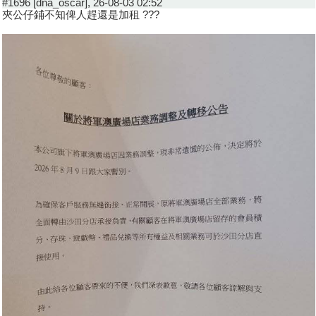
#1696 [dna_oscar], 26-08-03 02:52
夾公仔鋪不知俾人趕還是加租 ???