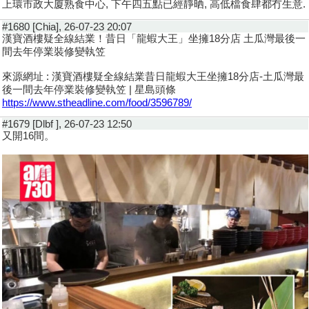
上環市政大廈熟食中心, 下午四五點已經靜晒, 高低檔食肆都冇生意.
#1680 [Chia], 26-07-23 20:07
漢寶酒樓疑全線結業！昔日「龍蝦大王」坐擁18分店 土瓜灣最後一
間去年停業裝修變執笠
來源網址 : 漢寶酒樓疑全線結業昔日龍蝦大王坐擁18分店-土瓜灣最
後一間去年停業裝修變執笠 | 星島頭條
https://www.stheadline.com/food/3596789/
#1679 [Dlbf ], 26-07-23 12:50
又開16間。