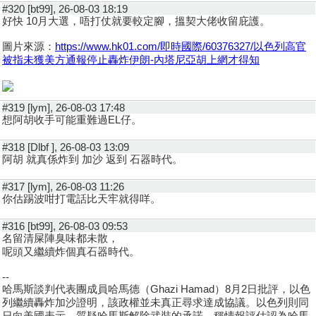
#320 [bt99], 26-08-03 18:19
好快 10月大選，唔打仗就要較定腳，搵契大佬收留庇護。
圖片來源：
https://www.hk01.com/即時國際/60376327/以色列高官
被指未獲美方通報停止轟炸伊朗-內塔尼亞胡上網才得知
#319 [lym], 26-08-03 17:48
想阿胡收手可能重難過EL仔。
#318 [Dlbf ], 26-08-03 13:09
阿胡 就真係炸到 加沙 返到 石器時代。
#317 [lym], 26-08-03 11:26
你估踢波咁打電話比天牢就得咩。
#316 [bt99], 26-08-03 09:53
名留清屎陣臭味都未散，
呢頭又繼續炸個真石器時代。
--
哈馬斯談判代表團成員哈馬德（Ghazi Hamad）8月2日批評，以色
列繼續轟炸加沙證明，該政權並未真正尋求達成協議。以色列則同
日向美國表示，質疑哈馬斯解除武裝的承諾，稱情報評估認為哈馬