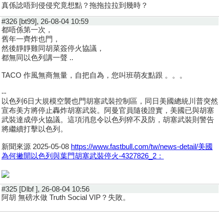
真係諗唔到侵侵究竟想點？拖拖拉拉到幾時？
#326 [bt99], 26-08-04 10:59
都唔係第一次，
舊年一齊炸也門，
然後靜靜雞同胡菜簽停火協議，
都無同以色列講一聲 ..
TACO 作風無商無量，自把自為，您叫班萌友點跟 。。。
--
以色列6日大規模空襲也門胡塞武裝控制區，同日美國總統川普突然
宣布美方將停止轟炸胡塞武裝。阿曼官員隨後證​​實，美國已與胡塞
武裝達成停火協議。這項消息令以色列猝不及防，胡塞武裝則警告
將繼續打擊以色列。
新聞來源 2025-05-08
https://www.fastbull.com/tw/news-detail/美國
為何撇開以色列與葉門胡塞武裝停火-4327826_2：
#325 [Dlbf ], 26-08-04 10:56
阿胡 無磅水做 Truth Social VIP？失敗。