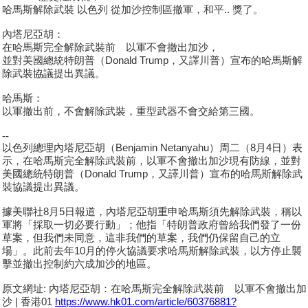
哈馬斯解除武裝 以色列 從加沙控制區撤軍，和平.. 獎了。
內塔尼亞胡：
在哈馬斯完全解除武裝前 以軍不會撤出加沙，
並對美國總統特朗普（Donald Trump，又譯川普）宣布的哈馬斯解
除武裝協議提出異議。
哈馬斯：
以軍撤出前，不會解除武裝，重型武器不會交給第三國。
--
以色列總理內塔尼亞胡（Benjamin Netanyahu）周二（8月4日）表
示，在哈馬斯完全解除武裝前，以軍不會撤出加沙現有防線，並對
美國總統特朗普（Donald Trump，又譯川普）宣布的哈馬斯解除武
裝協議提出異議。
據美聯社8月5日報道，內塔尼亞胡重申哈馬斯須先解除武裝，稱以
軍將「採取一切必要行動」；他指「特朗普政府曾給我們發了一份
草案，但我們未同意，這非我們的草案，我們仍保留自己的立
場」。此前去年10月的停火協議要求哈馬斯解除武裝，以方停止襲
擊並撤出控制約六成加沙的地區。
原文網址: 內塔尼亞胡：在哈馬斯完全解除武裝前 以軍不會撤出加
沙 | 香港01
https://www.hk01.com/article/60376881?