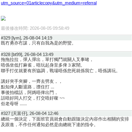
utm_source=01articlecopy&utm_medium=referral
最後修改時間: 2026-08-05 09:58:49
#329 [lym], 26-08-04 14:19
既冇勇亦冇謀，只有自我為是的野蠻。
#328 [bt99], 26-08-04 13:49
拖拖拉拉，彈人彈出，單打獨鬥就關人叉事啫，
唔係坐低打麻雀，唔玩起身至多俾３家鬧。
聯手打仗就要有所協調，戰場唔係您死就係我亡，唔係講玩。
講好夾手夾腳，一齊去劈友，，
點知俾人斷退路，㩒住打 ...
事後拍檔話，阿媽唔俾出門，
話唔好同人打交，打交唔好㗎 ~~
佢老母呀 ......
#327 [天富仔], 26-08-04 12:46
總統一個決定，下面班官員就會自動跟隨決定內容作出相關的安排
及跟進，不作任何通知必然是由總統下達的指令。