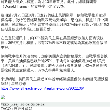
施政能力優於共和黨，為近10年來首見。此外，總統特朗普
（Donald Trump）的支持率下滑至35%。
這項於7月29日至8月3日進行的線上民調顯示，伊朗戰爭推升能源
價格等，使特朗普經濟施政表現備受考驗，恐拖累共和黨11月中期
選舉。民調顯示，特朗普支持率由上月的37%降至35%，僅比他第2
任期最低支持率高出1個百分點。
在已登記選民中，約37%認為民主黨在美國經濟政策方面表現較
佳，36%支持共和黨，另有27%表示不確定或認為其他政黨會做得
更好。
伊朗戰事推升汽油價格，加劇美國家庭的財務壓力。自戰爭爆發以
來，美國汽油價格已飆升逾25%，平均每加侖油價增加超過1美元
（約7.84港元）。民調發現，若今天舉行國會選舉，42%選民會把
票投給民主黨候選人，37%支持共和黨候選人。
來源網址 : 美民調民主黨近10年首奪經濟議題優勢-特朗普民望跌至
3成5 | 星島頭條
https://www.stheadline.com/realtime-world/3601106/
#330 [bt99], 26-08-05 09:58
TACO : 歷史性成就，