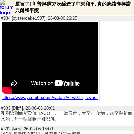
厲害了! 川普起碼37次締造了中東和平, 真的應該奪得諾
貝爾和平獎
#334 [oystercake1997], 26-08-06 23:25
https://www.youtube.com/watch?v=w0ZPj_evaeI
#333 [Dlbf ], 26-08-06 20:01
剛剛諗到個新朶俾 TACO。。。瀨屎侵，大至打 伊朗，細至翻新個
水池，無一唔搞到一褲都係。
#332 [lym], 26-08-05 15:03
呢D民意調查有咩用，係真反就叮走佢麻。