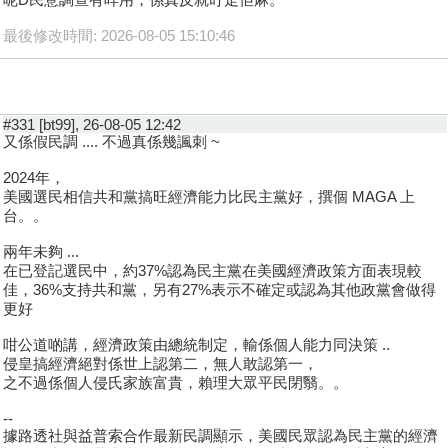
最後修改時間: 2026-08-05 15:10:46
#331 [bt99], 26-08-05 12:42
又係假民調 .... 不過真係幾諷刺 ~
2024年，
美國選民相信共和黨搞旺經濟能力比民主黨好，撰個 MAGA 上
台。。
兩年未夠 ...
在已登記選民中，約37%認為民主黨在美國經濟政策方面表現較
佳，36%支持共和黨，另有27%表示不確定或認為其他政黨會做得
更好
咁公道啲講，經濟政策由總統制定，輸係個人能力同決策 ..
侵皇搞經濟絕對係世上認第二，無人敢認第一，
之不過係個人侵氏家族富貴，賴理大眾平民閉翳。。
--
據路透社與益普索合作最新民調顯示，美國民眾認為民主黨的經濟