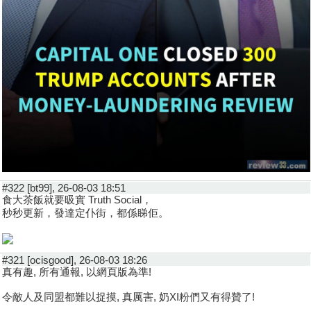
#322 [bt99], 26-08-03 18:51
食大茶飯就要昅實 Truth Social，
秒秒更新，發達定仆街，都係睇佢。
#321 [ocisgood], 26-08-03 18:26
真有趣, 所有通報, 以網頁版為準!
令敵人及同盟都難以捉摸, 真厲害, 奶XI粉們又有得贊了!