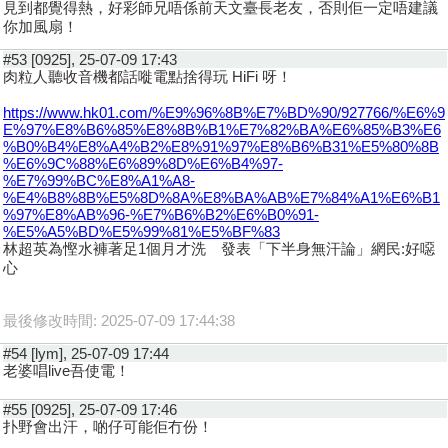
見到都覺得熱，好彩師兄唔係前天文臺長老友，否則佢一定唔建議
你加風扇！
#53 [0925], 25-07-09 17:43
肉粒人聽收音機都話嘥電點捨得玩 HiFi 呀！
https://www.hk01.com/%E9%96%8B%E7%BD%90/927766/%E6%9
E%97%E8%B6%85%E8%8B%B1%E7%82%BA%E6%85%B3%E6
%B0%B4%E8%A4%B2%E8%91%97%E8%B6%B31%E5%80%8B
%E6%9C%88%E6%89%8D%E6%B4%97-
%E7%99%BC%E8%A1%A8-
%E4%B8%8B%E5%8D%8A%E8%BA%AB%E7%84%A1%E6%B1
%97%E8%AB%96-%E7%B6%B2%E6%B0%91-
%E5%A5%BD%E5%99%81%E5%BF%83
林超英為慳水褲著足1個月才洗 發表「下半身無汗論」網民:好噁
心
最後修改時間: 2025-07-09 17:44:38
#54 [lym], 25-07-09 17:44
老婆唱live吾使電！
#55 [0925], 25-07-09 17:46
扑野會出汗，啲仔可能佢冇份！