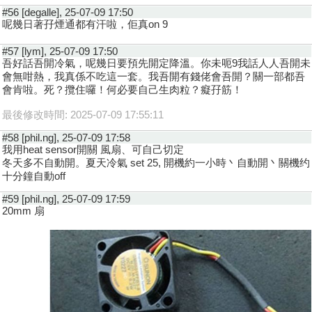
#56 [degalle], 25-07-09 17:50
呢幾日著孖煙通都有汗啦，佢真on 9
#57 [lym], 25-07-09 17:50
吾好話吾開冷氣，呢幾日要預先開定降溫。你未呃9我話人人吾開未
會無咁熱，我真係不吃這一套。我吾開有錢佬會吾開？關一部都吾
會肯啦。死？攬住囉！何必要自己生肉粒？癡孖筋！
最後修改時間: 2025-07-09 17:55:11
#58 [phil.ng], 25-07-09 17:58
我用heat sensor開關 風扇、可自己切定
冬天多不自動開。夏天冷氣 set 25, 開機約一小時丶自動開丶關機约
十分鐘自動off
#59 [phil.ng], 25-07-09 17:59
20mm 扇