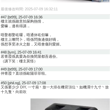
最後修改時間: 2025-07-09 16:32:11
#47 [bt99], 25-07-09 16:36
樓主就係鐘意拍屎夠熱情，
愛嘛，邊有得講 ..
唔娶都娶咗囉，唔通休咗佢嘛，
樓主上嚟問卜，唔係問換邊個好喎，
係想享受冰火之餘，又唔會傷到愛姬。
#48 [lym], 25-07-09 16:41
若青霞係真愛為佢換間屋都吾過份。
（講下笑：樓主莫怪）
#49 [bt99], 25-07-09 17:00
仲青霞？直頭係歐陽菲菲啦。
#50 [phil.ng], 25-07-09 17:08
又係要少少 DIY, 一寸扇丶放一大排在機背頂位丶如機濶十九寸丶放
十九隻丶向前吹