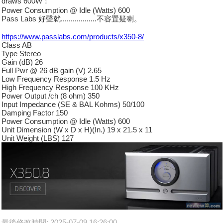
draws 600W！
Power Consumption @ Idle (Watts) 600
Pass Labs 好聲就..................不容置疑喇。
https://www.passlabs.com/products/x350-8/
Class AB
Type Stereo
Gain (dB) 26
Full Pwr @ 26 dB gain (V) 2.65
Low Frequency Response 1.5 Hz
High Frequency Response 100 KHz
Power Output /ch (8 ohm) 350
Input Impedance (SE & BAL Kohms) 50/100
Damping Factor 150
Power Consumption @ Idle (Watts) 600
Unit Dimension (W x D x H)(In.) 19 x 21.5 x 11
Unit Weight (LBS) 127
最後修改時間: 2025-07-09 16:26:00