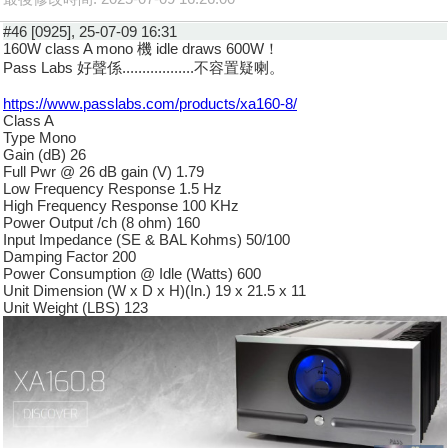
#46 [0925], 25-07-09 16:31
160W class A mono 機 idle draws 600W！
Pass Labs 好聲係..................不容置疑喇。
https://www.passlabs.com/products/xa160-8/
Class A
Type Mono
Gain (dB) 26
Full Pwr @ 26 dB gain (V) 1.79
Low Frequency Response 1.5 Hz
High Frequency Response 100 KHz
Power Output /ch (8 ohm) 160
Input Impedance (SE & BAL Kohms) 50/100
Damping Factor 200
Power Consumption @ Idle (Watts) 600
Unit Dimension (W x D x H)(In.) 19 x 21.5 x 11
Unit Weight (LBS) 123