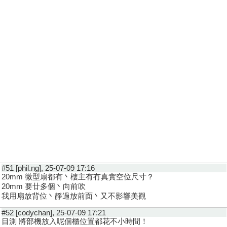
#51 [phil.ng], 25-07-09 17:16
20mm 微型扇都有丶樓主有冇真實空位尺寸？
20mm 要廿多個丶向前吹
我用扇放背位丶靜過放前面丶又不影響美觀
#52 [codychan], 25-07-09 17:21
目測 將部機放入呢個櫃位置都花不小時間！