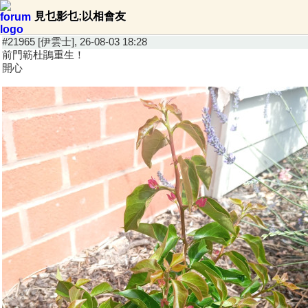
見乜影乜;以相會友
#21965 [伊雲士], 26-08-03 18:28
前門簕杜鵑重生！
開心