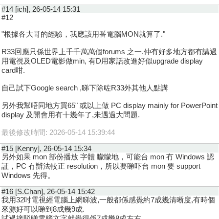
#14 [ich], 26-05-14 15:31
#12
"根據各大哥的經驗，我應該用番電腦MON就算了."
R33回應只係世界上千千萬萬個forums 之一.仲有好多地方都有講過
用電視及OLED電影做min, 有D用家話改進好似upgrade display
card咁.
自己試下Google search ,睇下除咗R33外其他人點講
另外我幫唔同地方買65" 或以上做 PC display mainly for PowerPoint
display 及開會用有十幾年了,未遇過大問題.
最後修改時間: 2026-05-14 15:39:44
#15 [Kenny], 26-05-14 15:34
另外如果 mon 部份播放 字體 矇矇地，可能台 mon 冇 Windows 認
証，PC 冇辦法較正 resolution，所以要睇吓台 mon 要 support
Windows 先得。
#16 [S.Chan], 26-05-14 15:42
我用32吋電視經電腦上網睇波,一般都係感覺約7成幾清晰度,有時個
來源好可以睇到8成幾9成.
試過接駁睇電腦文字就覺得係7成幾8成左右。