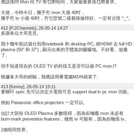
應該係問 Mon 同 TV 有乜嘢唔同，大家最重要係乜嘢要求。
大佬，今時今日，幾乎冇 mon 大過 40吋，
幾乎冇 tv 小過 40吋，冇乜型號二樣都係做得好。一定有古怪 ^_^。
#12 [P.2Channels], 26-05-14 14:27
多謝各位大哥意見。
我十幾年前試過分別用notebook 和 desktop PC, 經HDMI 去 full HD
plasma (50" 和 37") , 顯示出來的字體真的矇矇地。不好看。放棄
了。
但不知道現在的 OLED TV 的科技又是否可以做 PC mon.!?
根據各大哥的經驗，我應該用番電腦MON就算了.
#13 [Kenny], 26-05-14 15:11
要睇吓 spec 先可以決定大電視可否 support dual tv pc mon 功能。
例如 Panasonic office projectors 一定可以。
估計大部份 OLED Plasma 多數唔得，因為佢哋嘅 mon 未必有
burn-mark prevention features，雖然 tv 可能有，因為佢哋係 tv。
2個唔同世界。