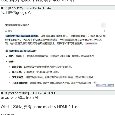
#17 [Kelvinzy], 26-05-14 15:47
我比較信google AI
#18 [cornercube], 26-05-14 16:08
or as ＞＞#9... from AI...
Oled, 120Hz, 要有 game mode & HDMI 2.1 input.