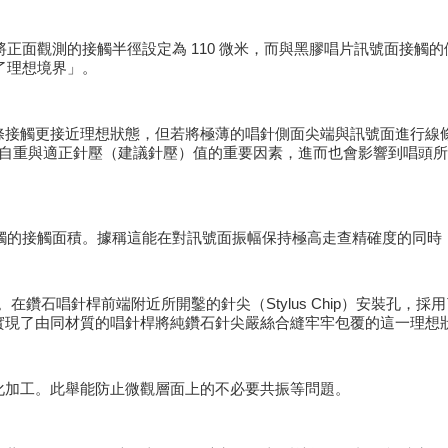
，本產品將正面觀測的接觸半徑設定為 110 微米，而與黑膠唱片訊號面接觸的
逼近了理想境界」。
條接觸更接近理想狀態，但若將極薄的唱針側面尖端與訊號面進行線
重與適正針壓（建議針壓）值的重要因素，進而也會影響到唱頭所重播出的
條接觸的接觸面積。據稱這能在對訊號面振幅保持極高走查精確度的同
技術。在鑽石唱針桿前端附近所開鑿的針尖（Stylus Chip）安裝
實現了由同材質的唱針桿將純鑽石針尖嚴絲合縫牢牢包覆的這一理想
化加工。此舉能防止微觀層面上的不必要共振等問題。