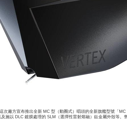
lle」，這次廠方宣布推出全新 MC 型（動圈式）唱頭的全新旗艦型號「MC 
r），以及施以 DLC 鍍膜處理的 SLM（選擇性雷射熔融）鈦金屬外殼等。售價為