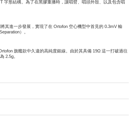
的 T 字形結構。為了在黑膠重播時，讓唱臂、唱頭外殼、以及包含唱
上則將其進一步發展，實現了在 Ortofon 空心機型中首見的 0.3mV 輸
ration）。
rtofon 旗艦款中久違的高純度銀線。由於其具備 19Ω 這一打破過往
2.5g。