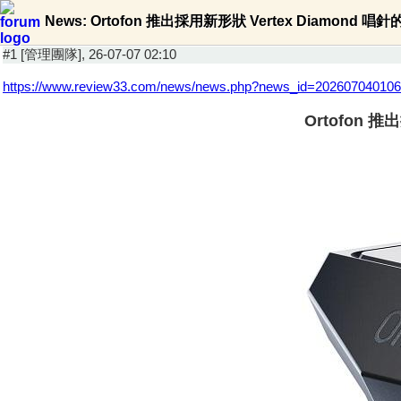
News: Ortofon 推出採用新形狀 Vertex Diamond 
#1 [管理團隊], 26-07-07 02:10
https://www.review33.com/news/news.php?news_id=20260704010
Ortofon 