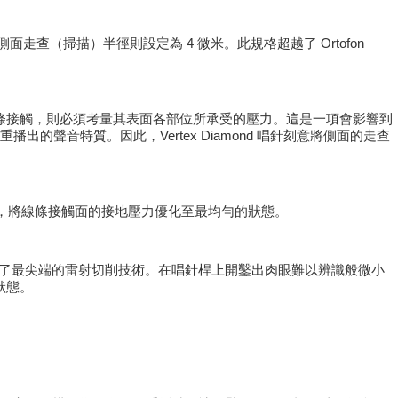
側面走查（掃描）半徑則設定為 4 微米。此規格超越了 Ortofon
條接觸，則必須考量其表面各部位所承受的壓力。這是一項會影響到
聲音特質。因此，Vertex Diamond 唱針刻意將側面的走查
時，將線條接觸面的接地壓力優化至最均勻的狀態。
孔，採用了最尖端的雷射切削技術。在唱針桿上開鑿出肉眼難以辨識般微小
狀態。