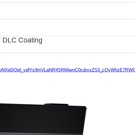
nd DLC Coating
=AfmBOopNXeDOpf_ypfYs9mVLaNR4SRMiwnC0cdrxxZS3_cOvWhzE7RW