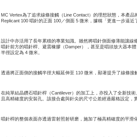
MC Vertex為了追求線條接觸（Line Contact）的理想狀態
Replicant 100 唱針的正面 100／側面 5 微米，據稱「更進一步
設計中亦活用了長年累積的專業知識。雖然將唱針側面修薄能讓線
唱針前方的唱針桿、避震橡膠（Damper），甚至是唱頭放大器本體自
半徑設定為 4 微米。
透過將正面側的接觸半徑大幅延伸至 110 微米，顯著提升了線
在純單結晶鑽石唱針桿（Cantilever）的加工上，亦投入了全新
且高精確度的安裝孔。該接合處與針尖的尺寸公差經過嚴格設定，
唱針桿的整個表面亦透過雷射照射研磨，施加了極高精確度的平滑