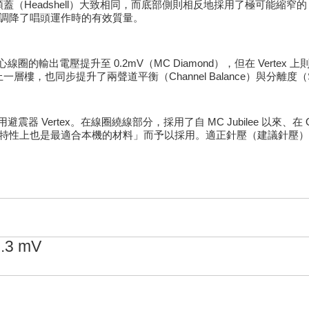
（Headshell）大致相同，而底部側則相反地採用了極可能縮窄
而調降了唱頭運作時的有效質量。
心線圈的輸出電壓提升至 0.2mV（MC Diamond），但在 Vertex 
同步提升了兩聲道平衡（Channel Balance）與分離度（Sepa
Vertex。在線圈繞線部分，採用了自 MC Jubilee 以來、在 O
體特性上也是最適合本機的材料」而予以採用。適正針壓（建議針壓）為 
0.3 mV