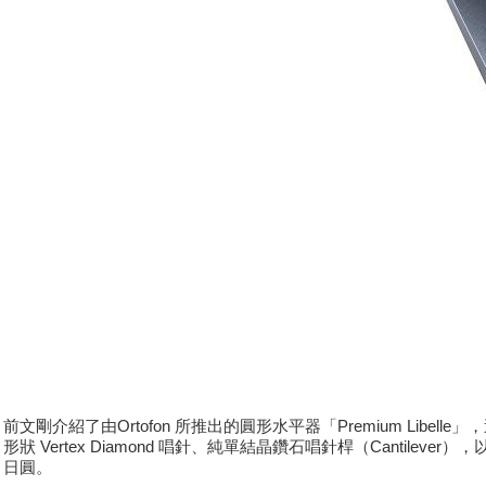
前文剛介紹了由Ortofon 所推出的圓形水平器「Premium Libe
形狀 Vertex Diamond 唱針、純單結晶鑽石唱針桿（Cantileve
日圓。