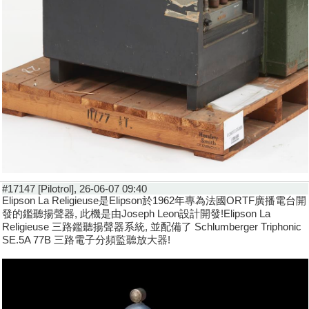
#17147 [Pilotrol], 26-06-07 09:40
Elipson La Religieuse是Elipson於1962年專為法國ORTF廣播電台開
發的鑑聽揚聲器, 此機是由Joseph Leon設計開發!Elipson La
Religieuse 三路鑑聽揚聲器系統, 並配備了 Schlumberger Triphonic
SE.5A 77B 三路電子分頻監聽放大器!