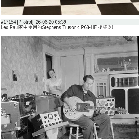
#17154 [Pilotrol], 26-06-20 05:39
Les Paul家中使用的Stephens Trusonic P63-HF 揚聲器!