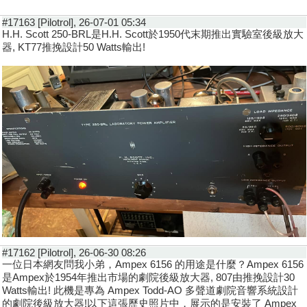
#17163 [Pilotrol], 26-07-01 05:34
H.H. Scott 250-BRL是H.H. Scott於1950代末期推出實驗室後級放大
器, KT77推挽設計50 Watts輸出!
#17162 [Pilotrol], 26-06-30 08:26
一位日本網友問我小弟，Ampex 6156 的用途是什麼？Ampex 6156
是Ampex於1954年推出市場的劇院後級放大器, 807由推挽設計30
Watts輸出! 此機是專為 Ampex Todd-AO 多聲道劇院音響系統設計
的劇院後級放大器!以下這張歷史照片中，展示的是安裝了 Ampex