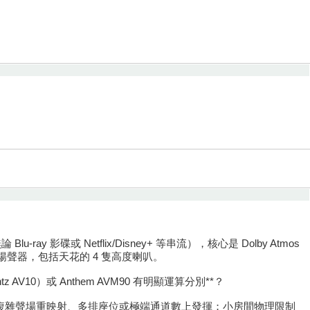
-ray 影碟或 Netflix/Disney+ 等串流），核心是 Dolby Atmos
染到可用揚聲器，包括天花的 4 隻高度喇叭。
ntz AV10）或 Anthem AVM90 有明顯運算分別**？
控制、複雜聲場重映射、多排座位或極端通道數上發揮；小房間物理限制