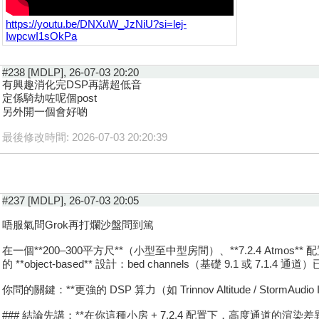
https://youtu.be/DNXuW_JzNiU?si=lej-
IwpcwI1sOkPa
#238 [MDLP], 26-07-03 20:20
有興趣消化完DSP再講超低音
定係騎劫咗呢個post
另外開一個會好啲
最後修改時間: 2026-07-03 20:20:39
#237 [MDLP], 26-07-03 20:05
唔服氣問Grok再打爛沙盤問到篤
在一個**200–300平方尺**（小型至中型房間）、**7.2.4 Atmos** 配置
的 **object-based** 設計：bed channels（基礎 9.1
你問的關鍵：**更強的 DSP 算力（如 Trinnov Altitude / Storm
### 結論先講：**在你這種小房 + 7.2.4 配置下，高度通