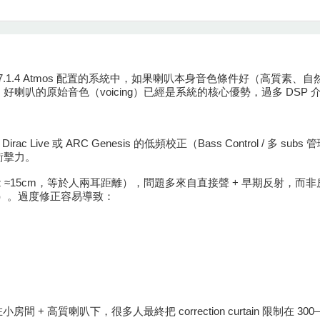
.1.4 Atmos 配置的系統中，如果喇叭本身音色條件好（高質素、自然
喇叭的原始音色（voicing）已經是系統的核心優勢，過多 DSP
Live 或 ARC Genesis 的低頻校正（Bass Control / 多 
衝擊力。
z ≈15cm，等於人兩耳距離），問題多來自直接聲 + 早期反射，而非房間 
函數）。過度修正容易導致：
小房間 + 高質喇叭下，很多人最終把 correction curtain 限制在 300