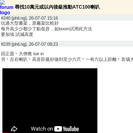
尋找10萬元或以內後級推動ATC100喇叭
#240 [phil.ng], 26-07-07 15:16
玩過大型書架，原廠架比較好
每升高少少都少了點低音，如boom試用此方法
要加強 試減高度
#239 [phil.ng], 26-07-07 08:23
回正題丶大俠教 toe in
另丶左右喇叭丶高音距最好做到至少六尺丶一有六以上距離丶音埸