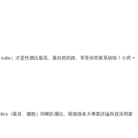
 + 多 subs）才是性價比最高、最自然的路。享受你而家系統啦！小房 +
acoustics（吸音、擴散）同喇叭擺位。呢個係各大專業評論與資深用家