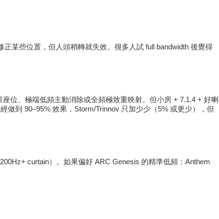
正某些位置，但人頭稍轉就失效。很多人試 full bandwidth 後覺得
主要針對大房、多排座位、極端低頻主動消除或全頻極致重映射。但小房 + 7.1.4 + 好喇
 已經做到 90–95% 效果，Storm/Trinnov 只加少少（5% 或更少），但
z+ curtain）。如果偏好 ARC Genesis 的精準低頻：Anthem