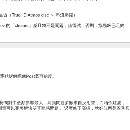
rueHD Atmos disc ＞ 串流壓縮）。
nnov 的「cleaner」感且錢不是問題，值得試；否則，旗艦級已足夠
點拆解呢個Post嘅可信度。
界共識係：房間對中低頻影響最大，高頻問題多數來自反射聲，而唔係駐波 。
點測量可以完美解決雙耳聽感問題 。過度修正高頻，就好似用美圖秀秀