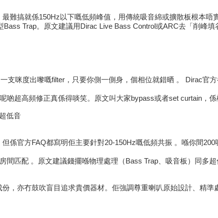
呎）最難搞就係150Hz以下嘅低頻峰值，用傳統吸音綿或擴散板根本唔
s Trap。原文建議用Dirac Live Bass Control或A
。用一支咪度出嚟嘅filter，只要你側一側身，個相位就錯晒 。 Di
高頻修正真係得啖笑。原文叫大家bypass或者set curtain
/多超低音
但係官方FAQ都寫明佢主要針對20-150Hz嘅低頻共振 。喺你間200呎房，用De
間匹配 。原文建議錢擺喺物理處理（Bass Trap、吸音板）同
成份，亦冇鼓吹盲目追求貴價器材。佢強調尊重喇叭原始設計、精準