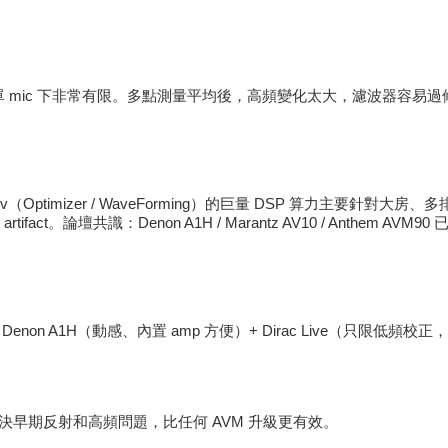
。
房 + 單 mic 下非常有限。多點測量平均後，高頻變化太大，濾波器容易過修
/ Trinnov（Optimizer / WaveForming）的巨量 DSP 算力
論壇共識：Denon A1H / Marantz AV10 / Anthem AVM90
n A1H（動感、內置 amp 方便）+ Dirac Live（只限低頻校正，200H
 直接解決早期反射和高頻問題，比任何 AVM 升級更有效。