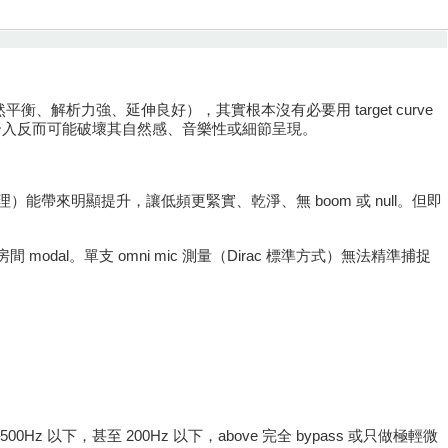
平衡、解析力強、延伸良好），其實根本沒有必要用 target curve
 介入反而可能破壞其自然感、音樂性或細節呈現。
subs 管理）能帶來明顯提升，讓低頻更緊實、乾淨、無 boom 或 null。但即
modal。單支 omni mic 測量（Dirac 標準方式）無法精準捕捉
–500Hz 以下，甚至 200Hz 以下，above 完全 bypass 或只做極輕微