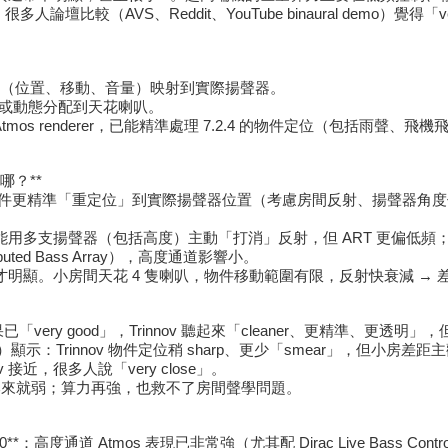
eddit、YouTube binaural demo）覺得「very close」或
把物件元數據（位置、移動、音量）映射到實際揚聲器。
pmix」或動態分配到天花喇叭。
nesis + 內建 Atmos renderer，已能精準處理 7.2.4 的物件定位（包括
在哪？**
 remapping，能把物件更精準「重定位」到實際揚聲器位置（考慮房間反
ment）或類似，能用多支揚聲器（包括高度）主動「打消」反射，但 ART 更偏低頻；物件
ributed Bass Array），高度通道影響小。
1.6+）**才明顯。小房間天花 4 隻喇叭，物件移動範圍有限，反射快衰減
高度效果已「very good」，Trinnov 聽起來「cleaner、更精準、更透明」，但很多人
AVM90 / Denon）顯示：Trinnov 物件定位稍 sharp、更少「smear
nnov 接近，很多人說「very close」。
動感本來就弱；算力再強，也救不了房間聲學問題。
m AVM90**：高度通道 Atmos 表現已非常強（尤其配 Dirac Live Bas