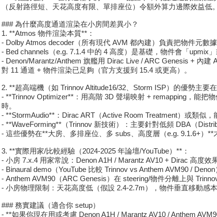
（反射路徑短、天花高度有限、單排座位）令額外算力邊際效益低。很多人論壇比較（AVS、R
### 為什麼高度通道渲染在小房間差異小？
1. **Atmos 物件渲染本質**：
- Dolby Atmos decoder（所有現代 AVM 都內建）負責
- Bed channels（e.g. 7.1.4 中的 4 高度）是基礎，物件會「u
- Denon/Marantz/Anthem 旗艦用 Dirac Live / ARC Ge
對 11 通道 + 物件渲染已足夠（官方支援到 15.4 或更高）。
2. **超高端機（如 Trinnov Altitude16/32、Storm ISP）的優勢主要
- **Trinnov Optimizer**：用高階 3D 聲場映射 +
時。
- **StormAudio**：Dirac ART（Active Room Treat
- **WaveForming**（Trinnov 新技術）：主要針對低頻 DBA（Dist
- 這些優勢在**大房、多排座位、多 subs、高度層（e.g. 9.
3. **實際用家/比較經驗（2024-2025 年論壇/YouTube）**：
- 小房 7.x.4 用家常說：Denon A1H / Marantz AV10 + Dirac 
- Binaural demo（YouTube 比較 Trinnov vs Anthem 
- Anthem AVM90（ARC Genesis）在 steering/物件分離上與 Tri
- 小房物理限制：天花高度低（假設 2.4-2.7m），物件垂直移
### 務實建議（適合你 setup）
- **如果你現在用或考慮 Denon A1H / Marantz AV10 / Anthe