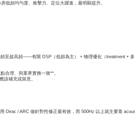
 管理）→ 小房低頻均勻度、衝擊力、定位大躍進，最明顯提升。
。
低頻至超高頻——有限 DSP（低頻為主） + 物理優化（treatment
點合理、與業界實務一致**。
邊度應該補充或留意。
Dirac / ARC 做針對性修正最有效，而 500Hz 以上就主要靠 