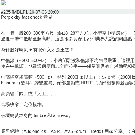
#235 [MDLP], 26-07-03 20:00
Perplexity fact check 意見
在一個一般200–300平方尺（約18–28平方米，小型至中型房間）、7
過度干涉中低頻至超高頻。這是很多資深用家和業界共識的關鍵點：好
為什麼好喇叭 + 有限介入才是王道？
中低頻（~200–500Hz）：小房間駐波和低頻不均勻最嚴重，這裡用 Dirac 
使在中低頻，也建議適度而非全面拉平——保留喇叭的自然動態和
中高頻至超高頻（500Hz+，特別 2000Hz 以上）：波長短（2000H
binaural（雙耳）聽覺差異、頭部運動或 HRTF（頭部相關傳遞
高頻變「悶」或「人工」。
音場收窄、定位模糊。
破壞喇叭本身的 timbre 和 airiness。
業界經驗（Audioholics、ASR、AVSForum、Reddit 用家分享）：在