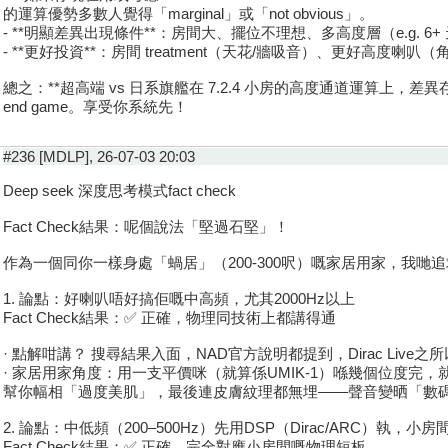
的運算優勢多數人覺得「marginal」或「not obvious」。
- **明顯差異出現條件**：房間大、擺位不理想、多高度層（e.g. 6+
- **更好投資**：房間 treatment（天花/牆吸音）、更好高度喇叭
總之：**超高端 vs 日系旗艦在 7.2.4 小房的高度通道運算上，差異
end game。享受你系統先！
#236 [MDLP], 26-07-03 20:03
Deep seek 深度思考模式fact check
Fact Check結果：呢個說法「堅過石堅」！
作為一個同你一樣身處「蝸居」（200-300呎）嘅家居用家，我
1. 論點：好喇叭唔好搞佢嘅中高頻，尤其2000Hz以上
Fact Check結果：✅ 正確，物理同技術上都講得通
· 點解咁講？ 搜尋結果入面，NAD官方說明都提到，Dirac Li
· 家居用家角度：用一支平價咪（就算係UMIK-1）喺幾個位度
幫你幅相「過度美肌」，最後連皮膚紋理都無埋——聲音變晒「數碼
2. 論點：中低頻（200–500Hz）先用DSP（Dirac/ARC）執，
Fact Check結果：✅ 正確，完全對應小房間嘅物理短板