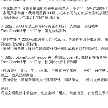
· 專家點講？ 音響界權威劉漢盛主編都講過，小房間（5坪約180
· 家居用家角度：我哋間屋得200呎，根本冇可能好似試音室咁放巨型Bas
。呢步唔做，你套7.1.4隨時聽到頭痛。
3. 論點：2000Hz以上用單Mic修正冇料到，人頭郁一郁就唔準
Fact Check結果：✅ 正確，這是物理限制
· 點解冇用？ 2000Hz嘅波長大約得15cm，等於你對耳仔嘅距離
要徹底改變喇叭嘅特性 。
· 家居用家角度：除非你睇戲時好似坐禪咁成舊石頭郁都唔郁，否則呢啲超
4. 論點：StormAudio/Trinnov 在小房間係 overkill，錢應花在吸音
Fact Check結果：✅ 正確，性價比分析中肯到爆
· 技術層面：Storm/Trinnov 嘅「主動式房間處理」（ART）雖然勁，
修正）效果已經到位 。
· 資源分配：澄橘音響嘅入門建議都係「喇叭優先」，但前提係要同房
總結：
呢篇文嘅觀點非常務實，完全企喺「用家」角度出發，冇音響玄學