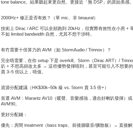
tone balance。結果聽起來更自然、更接近「無 DSP」的原始美感
2000Hz+ 修正是否有效？（單 mic、非 binaural）
技術上 Dirac / ARC 可以全頻跑到 20kHz，但實際有效性在小
不如 limited bandwidth 自然，尤其不想干涉時。
有冇需要十倍算力的 AVM（如 StormAudio / Trinnov）？
完全唔需要，在你 setup 下是 overkill。Storm（Dirac ART）
叭 + 不想高頻改太多 → 這些優勢發揮唔到，甚至可能引入不想要的 artifact。
貴 3–5 倍以上，唔值。
資源分配建議（HK$30k–50k 級 vs. Storm 貴 3.5 倍+）
首選 AVM：Marantz AV10（暖聲、音樂感強，適合好喇叭發揮）或 Deno
AVM90。
更好分配錢：
優先：房間 treatment（bass traps、前後牆吸音/擴散板）→