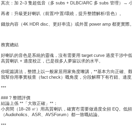
其次：加 2–3 隻超低音（多 subs + DLBC/ARC 多 subs
再者：升級更好喇叭（前置/中置/環繞，提升整體解析/音色）。
錢放內容（4K HDR disc、更好串流）或外置 power amp 都更實際
務實總結
好喇叭的音色是系統的靈魂，沒有需要用 target curve 過度干涉中
高質喇叭 + 適度校正，已是很多人夢寐以求的水平。
你呢篇講法，整體上以一般家居用家角度嚟講，**基本方向正確、觀
我幫你用事實核查（fact check）嘅角度，分段解釋下有冇錯、
***
### ? 整體評價
結論上係 **「大致正確」**：
小房間（18–28 ㎡）用高質喇叭，確實冇需要做過度全頻 EQ。低頻用 
（Audioholics、ASR、AVSForum）都一致嘅結論。
***