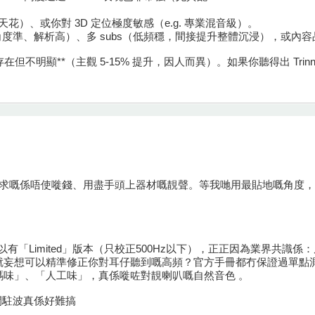
 天花）、或你對 3D 定位極度敏感（e.g. 專業混音級）。
（角度準、解析高）、多 subs（低頻穩，間接提升整體沉浸），或內容品質（T
存在但不明顯**（主觀 5-15% 提升，因人而異）。如果你聽得出 Tri
哋追求嘅係唔使嘥錢、用盡手頭上器材嘅靚聲。等我哋用最貼地嘅角度，逐
ve之所以有「Limited」版本（只校正500Hz以下），正正因為業
完，就妄想可以精準修正你對耳仔聽到嘅高頻？官方手冊都冇保證過單
味」、「人工味」，真係嘥咗對靚喇叭嘅自然音色 。
小房間駐波真係好難搞