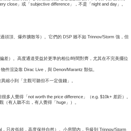
「subjective difference」，不是「night and day」。
雨聲、飛機飛過頭頂、爆炸擴散等）。它們的 DSP 雖不如 Trinnov/Storm 強，但
射、揚聲器角度偏差）。高度通道受益於更準的相位/時間對齊，尤其在不完美擺位
渲染靠 Dirac Live，與 Denon/Marantz 類似。
 → 差異縮小到「主觀可聽但不一定值錢」。
覺得「not worth the price difference」（e.g. $10k+ 差距）。
」，但小房差距主觀（有人聽不出，有人覺得「huge」）。
s Control，只改低頻，高度保持自然）。小房間內，升級到 Trinnov/Storm