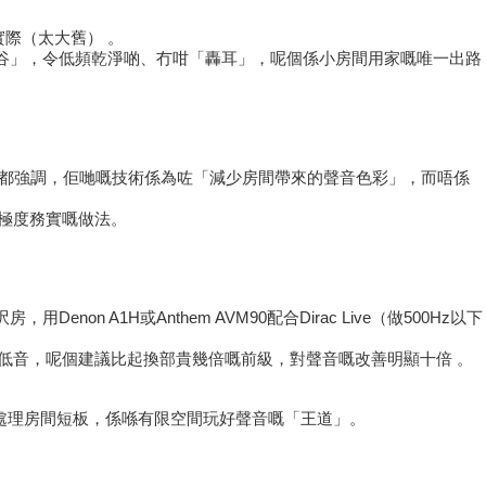
實際（太大舊） 。
RC去「削峰填谷」，令低頻乾淨啲、冇咁「轟耳」，呢個係小房間用家嘅唯一出路
rac官方都強調，佢哋嘅技術係為咗「減少房間帶來的聲音色彩」，而唔係
，係極度務實嘅做法。
non A1H或Anthem AVM90配合Dirac Live（做500Hz以下
多超低音，呢個建議比起換部貴幾倍嘅前級，對聲音嘅改善明顯十倍 。
處理房間短板，係喺有限空間玩好聲音嘅「王道」。