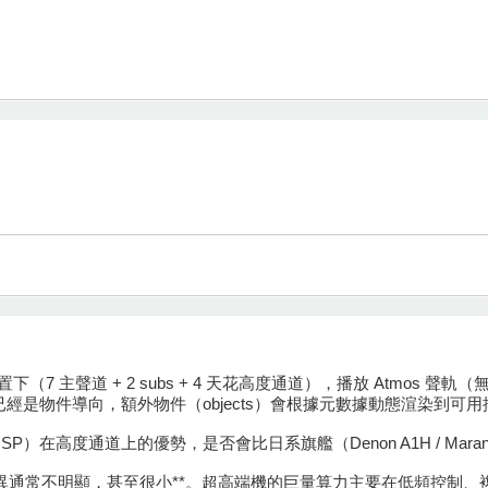
下（7 主聲道 + 2 subs + 4 天花高度通道），播放 Atmos 聲軌（無論 Blu
 或 7.1.4 通道）已經是物件導向，額外物件（objects）會根據元數據動態渲
Audio ISP）在高度通道上的優勢，是否會比日系旗艦（Denon A1H / Mara
道的渲染差異通常不明顯，甚至很小**。超高端機的巨量算力主要在低頻