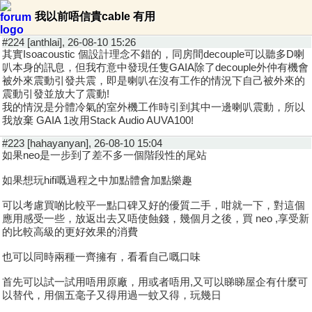
我以前唔信貴cable 有用
#224 [anthlai], 26-08-10 15:26
其實Isoacoustic 個設計理念不錯的，同房間decouple可以聽多D喇
叭本身的訊息，但我冇意中發現任隻GAIA除了decouple外仲有機會
被外來震動引發共震，即是喇叭在沒有工作的情況下自己被外來的
震動引發並放大了震動!
我的情況是分體冷氣的室外機工作時引到其中一邊喇叭震動，所以
我放棄 GAIA 1改用Stack Audio AUVA100!
#223 [hahayanyan], 26-08-10 15:04
如果neo是一步到了差不多一個階段性的尾站
如果想玩hifi嘅過程之中加點體會加點樂趣
可以考慮買啲比較平一點口碑又好的優質二手，咁就一下，對這個
應用感受一些，放返出去又唔使蝕錢，幾個月之後，買 neo ,享受新
的比較高級的更好效果的消費
也可以同時兩種一齊擁有，看看自己嘅口味
首先可以試一試用唔用原廠，用或者唔用,又可以睇睇屋企有什麼可
以替代，用個五毫子又得用過一蚊又得，玩幾日