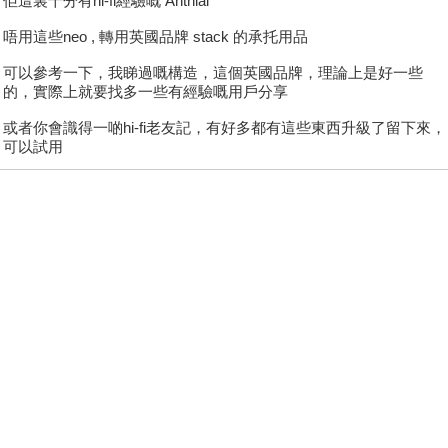
佢這裏十分有hi-fi經驗嘅 Anthlai
唔用這些neo , 轉用英國品牌 stack 的承托用品
可以參考一下，我睇過嘅構造，這個英國品牌，理論上是好一些
的，實際上就要找多一些有經驗嘅用戶分享
或者你會識得一啲hi-fi老友記，有好多都有這些東西升級了留下來，
可以試用