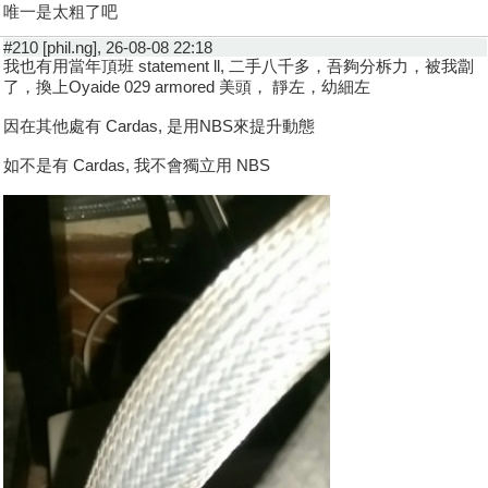
唯一是太粗了吧
#210 [phil.ng], 26-08-08 22:18
我也有用當年頂班 statement ll, 二手八千多，吾夠分柝力，被我劏
了，換上Oyaide 029 armored 美頭， 靜左，幼細左
因在其他處有 Cardas, 是用NBS來提升動態
如不是有 Cardas, 我不會獨立用 NBS