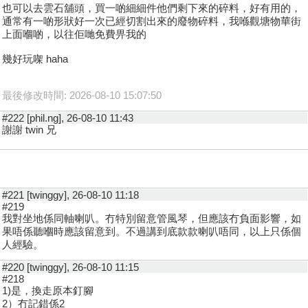
也可以去雲石舖頭，買一啲細細件他們剩下來的碎料，好有用的，
通常有一啲形狀好一次已經切割出來的廢物碎料，我喺觀塘物華街
上面嗰啲，以往佢哋免費畀我的
幾好玩㗎 haha
最後修改時間: 2026-08-10 15:07:50
#222 [phil.ng], 26-08-10 11:43
謝謝 twin 兄
#221 [twinggy], 26-08-10 11:18
#219
我對坐地係同軸喇叭。冇特別留意管風琴，但應該冇負面影響，如
果唔係聽嗰時應該留意到。不過講到底款款喇叭唔同，以上只係個
人經驗。
#220 [twinggy], 26-08-10 11:15
#218
1)是，換走原本釘腳
2）冇記錯係2