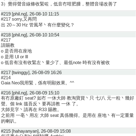
3）覺得聲音線條收緊咗，低音冇咁肥腫，整體音場改善了
#219 [phil.ng], 26-08-10 11:15
#217 sorry,又再問
出 20～30 Hz 管風琴丶有什麼變化？
#218 [phil.ng], 26-08-10 10:54
#217
請賜教
o 是否用在座地
o 是用 l,ll or lll
o 低音有沒有收緊左丶量少了、最低note 時有沒有被收
#217 [twinggy], 26-08-09 16:26
#214
Gaia Neo我用緊，係有明顯效果。^^
#216 [phil.ng], 26-08-09 15:10
有冇原廠釘 seat? 如冇 一休大師 教淘寶貨丶只 七/八 元一粒丶幾好
聲。個 link 搵吾反丶要再請教 一休 了。
大師見字丶請再在 R33 賜教。
之前用 一亳丶用左 大師 seat 真係幾得。是用在 座地丶有一定重量
的喇叭。
#215 [hahayanyan], 26-08-09 15:08