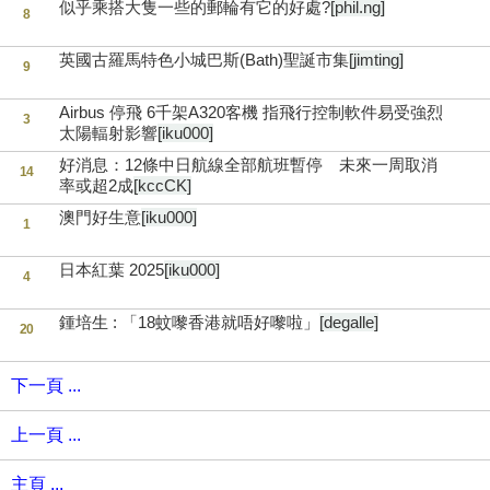
似乎乘搭大隻一些的郵輪有它的好處?
[phil.ng]
8
英國古羅馬特色小城巴斯(Bath)聖誕市集
[jimting]
9
Airbus 停飛 6千架A320客機 指飛行控制軟件易受強烈
3
太陽輻射影響
[iku000]
好消息：12條中日航線全部航班暫停 未來一周取消
14
率或超2成
[kccCK]
澳門好生意
[iku000]
1
日本紅葉 2025
[iku000]
4
鍾培生 : 「18蚊嚟香港就唔好嚟啦」
[degalle]
20
下一頁 ...
上一頁 ...
主頁 ...