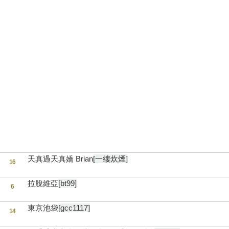
天真過天真嬌 Brian
[一縷炊煙]
16
拉脫維亞
[bt99]
6
東京池袋
[gcc1117]
14