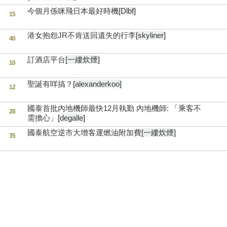
今個月係咪飛日本最好時機
[Dlbf]
15
港女抱怨JR不肯送回遺失的行李
[skyliner]
40
訂酒店平台
[一縷炊煙]
10
聖誕有咩搞？
[alexanderkoo]
12
國泰首批內地機師最快12月執勤 內地機師: 「乘客不
28
需擔心」
[degalle]
國泰航空逆市大增客運燃油附加費
[一縷炊煙]
35