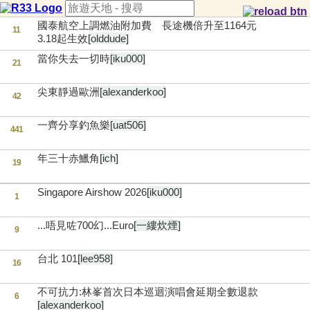
國泰航空上調燃油附加費 長途機倍升至1164元
11
3.18起生效
[olddude]
當你失去一切時
[iku000]
21
尖東靜過歐洲
[alexanderkoo]
42
一齊分享釣魚樂
[uat506]
441
年三十赤鱲角
[ich]
19
Singapore Airshow 2026
[iku000]
1
...唔見咗700幻...Euro
[一縷炊煙]
9
台北 101
[lee958]
16
不可抗力:林峯首次日本巡迴演唱會延期全數退款
6
[alexanderkoo]